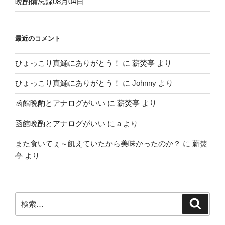
晩酌備忘録08月04日
最近のコメント
ひょっこり真鯒にありがとう！
に
薪焚亭
より
ひょっこり真鯒にありがとう！
に
Johnny
より
函館晩酌とアナログがいい
に
薪焚亭
より
函館晩酌とアナログがいい
に
a
より
また食いてぇ～飢えていたから美味かったのか？
に
薪焚
亭
より
検
検
索
索: