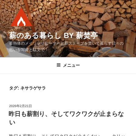
コ
ン
テ
ン
ツ
薪のある暮らし BY 薪焚亭
へ
蓄熱体のメイソンリヒーターと薪ストーブを焚いて暮らす日々の
ス
思いを写真と駄文で！
キ
ッ
メニュー
プ
タグ:
ネサラゲサラ
投
2026年2月21日
稿
昨日も薪割り、そしてワクワクが止まらな
日:
い