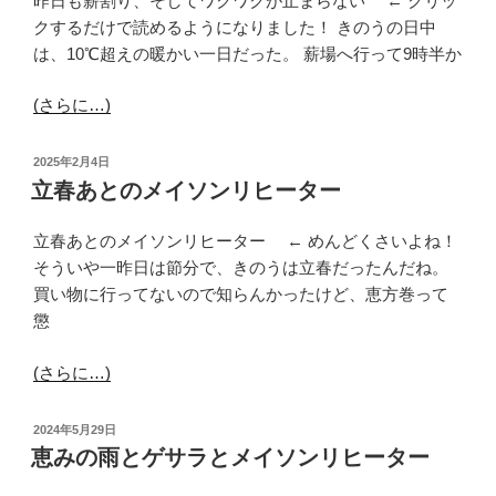
昨日も薪割り、そしてワクワクが止まらない ← クリッ
クするだけで読めるようになりました！ きのうの日中
は、10℃超えの暖かい一日だった。 薪場へ行って9時半か
(さらに…)
投
2025年2月4日
稿
立春あとのメイソンリヒーター
日:
立春あとのメイソンリヒーター ← めんどくさいよね！
そういや一昨日は節分で、きのうは立春だったんだね。
買い物に行ってないので知らんかったけど、恵方巻って
懲
(さらに…)
投
2024年5月29日
稿
恵みの雨とゲサラとメイソンリヒーター
日: