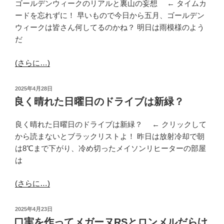
ゴールデンウィークのリアルと裏山の妄想 ← タイムカ
ードを忘れずに！ 早いもので今日から五月、ゴールデン
ウィークは皆さん何してるのかね？ 明日は雨模様のよう
だ
(さらに…)
投
2025年4月28日
稿
良く晴れた日曜日のドライブは新緑？
日:
良く晴れた日曜日のドライブは新緑？ ← クリックして
から読まないとブラックリストよ！ 昨日は放射冷却で朝
は8℃まで下がり、冷め切ったメイソンリヒーターの部屋
は
(さらに…)
投
2025年4月23日
稿
口実を作ってメガーヌRSとロンメルだらけ