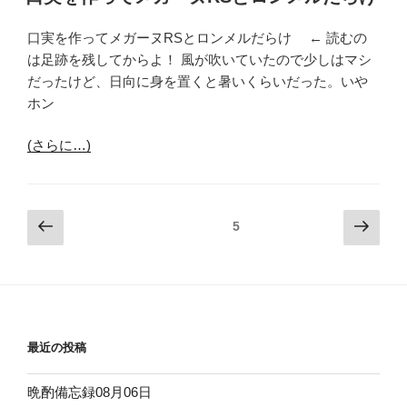
日:
口実を作ってメガーヌRSとロンメルだらけ ← 読むの
は足跡を残してからよ！ 風が吹いていたので少しはマシ
だったけど、日向に身を置くと暑いくらいだった。いや
ホン
(さらに…)
投
前
次
固定ページ
5
の
の
稿
ペ
ペ
ナ
ー
ー
ビ
ジ
ジ
ゲ
ー
最近の投稿
シ
晩酌備忘録08月06日
ョ