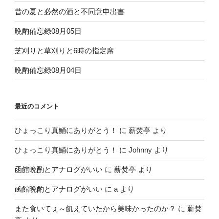
ン
昔の夏と必然の酒と不同意申出書
晩酌備忘録08月05日
芝刈りと草刈りと6時の指定席
晩酌備忘録08月04日
最近のコメント
ひょっこり真鯒にありがとう！
に
薪焚亭
より
ひょっこり真鯒にありがとう！
に
Johnny
より
函館晩酌とアナログがいい
に
薪焚亭
より
函館晩酌とアナログがいい
に
a
より
また食いてぇ～飢えていたから美味かったのか？
に
薪焚