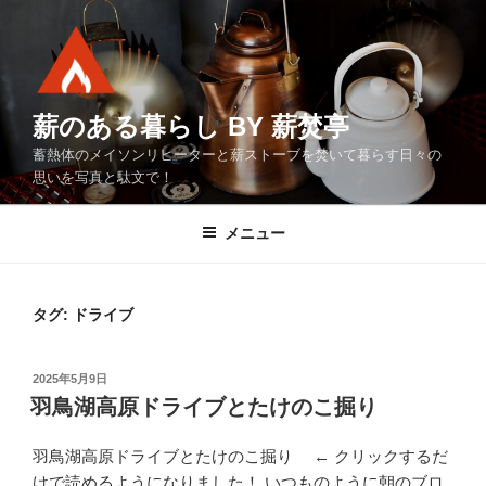
コ
ン
テ
ン
ツ
薪のある暮らし BY 薪焚亭
へ
蓄熱体のメイソンリヒーターと薪ストーブを焚いて暮らす日々の
ス
思いを写真と駄文で！
キ
ッ
メニュー
プ
タグ:
ドライブ
投
2025年5月9日
稿
羽鳥湖高原ドライブとたけのこ掘り
日:
羽鳥湖高原ドライブとたけのこ掘り ← クリックするだ
けで読めるようになりました！ いつものように朝のブロ