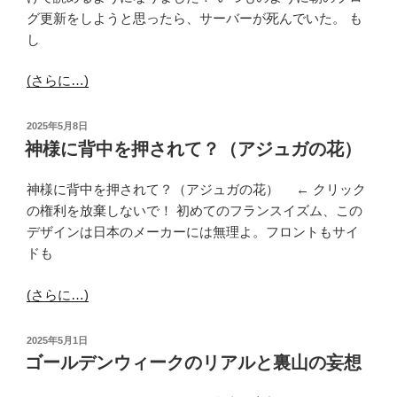
グ更新をしようと思ったら、サーバーが死んでいた。 も
し
(さらに…)
投
2025年5月8日
稿
神様に背中を押されて？（アジュガの花）
日:
神様に背中を押されて？（アジュガの花） ← クリック
の権利を放棄しないで！ 初めてのフランスイズム、この
デザインは日本のメーカーには無理よ。フロントもサイ
ドも
(さらに…)
投
2025年5月1日
稿
ゴールデンウィークのリアルと裏山の妄想
日: