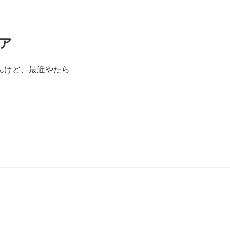
ア
んけど、最近やたら
月