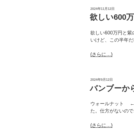
投
2024年11月12日
稿
欲しい600
日:
欲しい600万円と
いけど、この半年だ
(さらに…)
投
2024年9月12日
稿
バンブーか
日:
ウォールナット ←
た。仕方がないので
(さらに…)