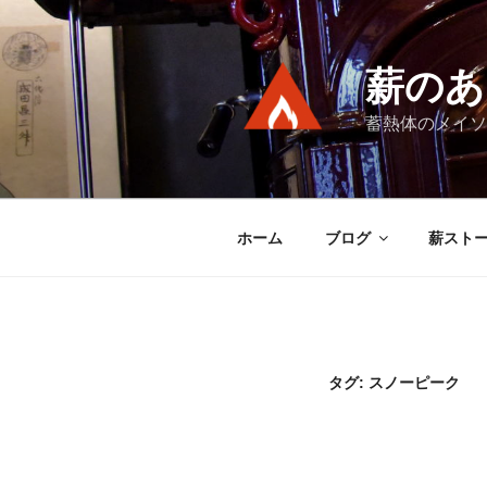
コ
ン
テ
薪のあ
ン
ツ
蓄熱体のメイソ
へ
ス
キ
ッ
ホーム
ブログ
薪スト
プ
タグ:
スノーピーク