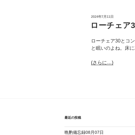
投
2024年7月11日
稿
ローチェア
日:
ローチェア30とコ
と眠いのよね。床に
(さらに…)
最近の投稿
晩酌備忘録08月07日