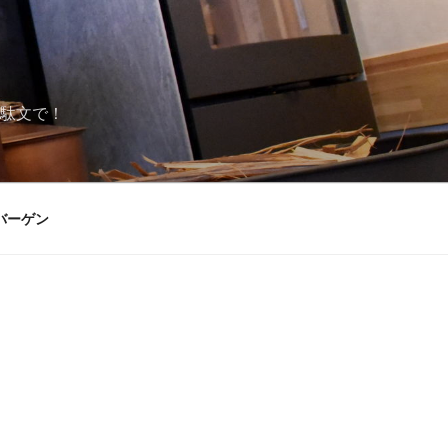
駄文で！
バーゲン