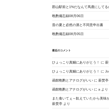
郡山駅前と1%だなんて馬鹿にしてる
晩酌備忘録08月06日
昔の夏と必然の酒と不同意申出書
晩酌備忘録08月05日
最近のコメント
ひょっこり真鯒にありがとう！
に
薪
ひょっこり真鯒にありがとう！
に
Jo
函館晩酌とアナログがいい
に
薪焚亭
函館晩酌とアナログがいい
に
a
より
また食いてぇ～飢えていたから美味
薪焚亭
より