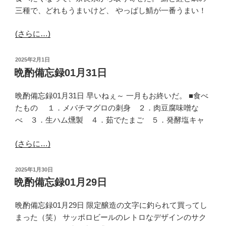
三種で、どれもうまいけど、 やっぱし鯖が一番うまい！
(さらに…)
投
2025年2月1日
稿
晩酌備忘録01月31日
日:
晩酌備忘録01月31日 早いねぇ～ 一月もお終いだ。 ■食べ
たもの １．メバチマグロの刺身 ２．肉豆腐味噌な
べ ３．生ハム燻製 ４．茹でたまご ５．発酵塩キャ
(さらに…)
投
2025年1月30日
稿
晩酌備忘録01月29日
日:
晩酌備忘録01月29日 限定醸造の文字に釣られて買ってし
まった（笑） サッポロビールのレトロなデザインのサク