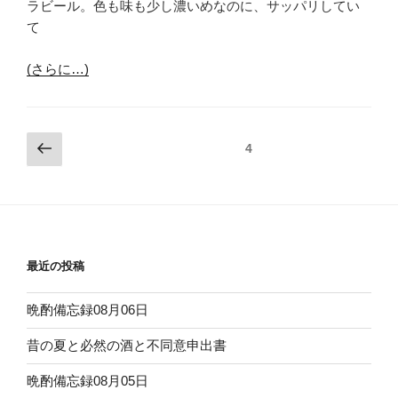
ラビール。色も味も少し濃いめなのに、サッパリしてい
て
(さらに…)
投
前
固定ページ
4
の
稿
ペ
ナ
ー
ビ
ジ
ゲ
ー
最近の投稿
シ
晩酌備忘録08月06日
ョ
ン
昔の夏と必然の酒と不同意申出書
晩酌備忘録08月05日