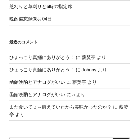
芝刈りと草刈りと6時の指定席
晩酌備忘録08月04日
最近のコメント
ひょっこり真鯒にありがとう！
に
薪焚亭
より
ひょっこり真鯒にありがとう！
に
Johnny
より
函館晩酌とアナログがいい
に
薪焚亭
より
函館晩酌とアナログがいい
に
a
より
また食いてぇ～飢えていたから美味かったのか？
に
薪焚
亭
より