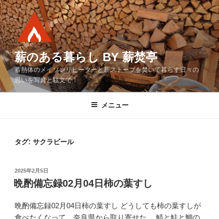
コ
ン
テ
ン
ツ
薪のある暮らし BY 薪焚亭
へ
蓄熱体のメイソンリヒーターと薪ストーブを焚いて暮らす日々の
ス
思いを写真と駄文で！
キ
ッ
メニュー
プ
タグ:
サクラビール
投
2025年2月5日
稿
晩酌備忘録02月04日柿の葉すし
日:
晩酌備忘録02月04日柿の葉すし どうしても柿の葉すしが
食べたくなって、奈良県から取り寄せた。 鯖と鮭と鯛の