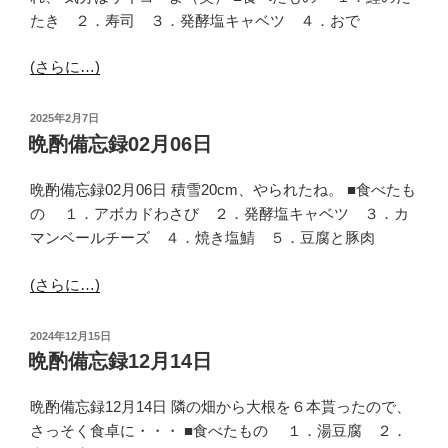
たき ２．寿司 ３．発酵塩キャベツ ４．おで
(さらに…)
投
2025年2月7日
稿
晩酌備忘録02月06日
日:
晩酌備忘録02月06日 積雪20cm、やられたね。 ■食べたも
の １．アボカドわさび ２．発酵塩キャベツ ３．カ
マンベールチーズ ４．焼き塩鯖 ５．豆腐と豚肉
(さらに…)
投
2024年12月15日
稿
晩酌備忘録12月14日
日:
晩酌備忘録12月14日 隣の畑から大根を６本貰ったので、
さっそく食卓に・・・ ■食べたもの １．湯豆腐 ２．