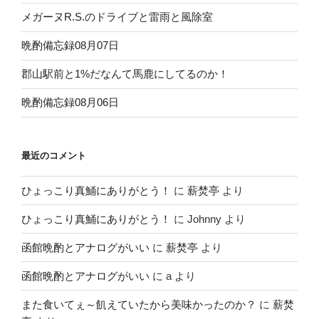
メガーヌR.S.のドライブと雷雨と風除室
晩酌備忘録08月07日
郡山駅前と1%だなんて馬鹿にしてるのか！
晩酌備忘録08月06日
最近のコメント
ひょっこり真鯒にありがとう！
に
薪焚亭
より
ひょっこり真鯒にありがとう！
に
Johnny
より
函館晩酌とアナログがいい
に
薪焚亭
より
函館晩酌とアナログがいい
に
a
より
また食いてぇ～飢えていたから美味かったのか？
に
薪焚