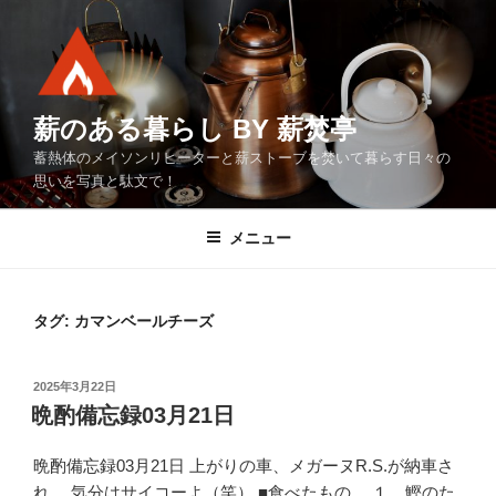
コ
ン
テ
ン
ツ
薪のある暮らし BY 薪焚亭
へ
蓄熱体のメイソンリヒーターと薪ストーブを焚いて暮らす日々の
ス
思いを写真と駄文で！
キ
ッ
メニュー
プ
タグ:
カマンベールチーズ
投
2025年3月22日
稿
晩酌備忘録03月21日
日:
晩酌備忘録03月21日 上がりの車、メガーヌR.S.が納車さ
れ、 気分はサイコーよ（笑） ■食べたもの １．鰹のた