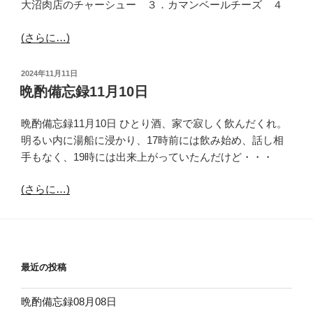
大沼肉店のチャーシュー ３．カマンベールチーズ ４
(さらに…)
投
2024年11月11日
稿
晩酌備忘録11月10日
日:
晩酌備忘録11月10日 ひとり酒、家で寂しく飲んだくれ。
明るい内に湯船に浸かり、17時前には飲み始め、話し相
手もなく、19時には出来上がっていたんだけど・・・
(さらに…)
最近の投稿
晩酌備忘録08月08日