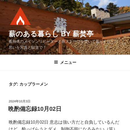
コ
ン
テ
ン
ツ
薪のある暮らし BY 薪焚亭
へ
蓄熱体のメイソンリヒーターと薪ストーブを焚いて暮らす日々の
ス
思いを写真と駄文で！
キ
ッ
メニュー
プ
タグ:
カップラーメン
投
2024年10月3日
稿
晩酌備忘録10月02日
日:
晩酌備忘録10月02日 意志は強い方だと自負しているんだ
けど、酔っぱらうとダメ、制御不能になるみたい（笑）