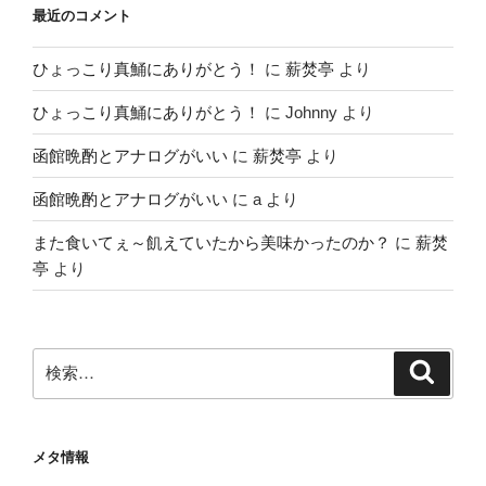
最近のコメント
ひょっこり真鯒にありがとう！
に
薪焚亭
より
ひょっこり真鯒にありがとう！
に
Johnny
より
函館晩酌とアナログがいい
に
薪焚亭
より
函館晩酌とアナログがいい
に
a
より
また食いてぇ～飢えていたから美味かったのか？
に
薪焚
亭
より
検
検
索
索:
メタ情報