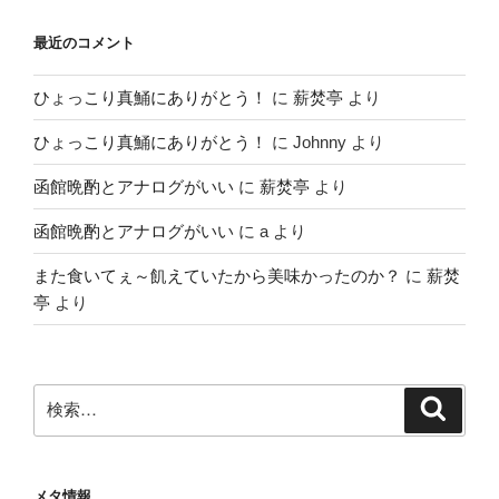
最近のコメント
ひょっこり真鯒にありがとう！
に
薪焚亭
より
ひょっこり真鯒にありがとう！
に
Johnny
より
函館晩酌とアナログがいい
に
薪焚亭
より
函館晩酌とアナログがいい
に
a
より
また食いてぇ～飢えていたから美味かったのか？
に
薪焚
亭
より
検
検
索
索:
メタ情報