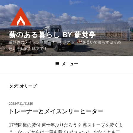
コ
ン
テ
ン
ツ
薪のある暮らし BY 薪焚亭
へ
蓄熱体のメイソンリヒーターと薪ストーブを焚いて暮らす日々の
ス
思いを写真と駄文で！
キ
ッ
メニュー
プ
タグ:
オリーブ
投
2023年11月18日
稿
トレーナーとメイスンリーヒーター
日:
17時間後の焚付 何十年ぶりだろう？ 薪ストーブを焚くよ
うになってからは一度も着ていないので、少なくとも二