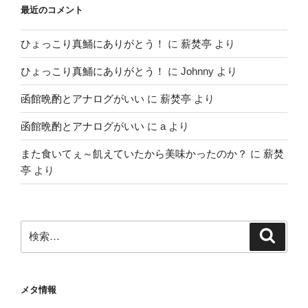
最近のコメント
ひょっこり真鯒にありがとう！
に
薪焚亭
より
ひょっこり真鯒にありがとう！
に
Johnny
より
函館晩酌とアナログがいい
に
薪焚亭
より
函館晩酌とアナログがいい
に
a
より
また食いてぇ～飢えていたから美味かったのか？
に
薪焚
亭
より
検
検
索
索:
メタ情報