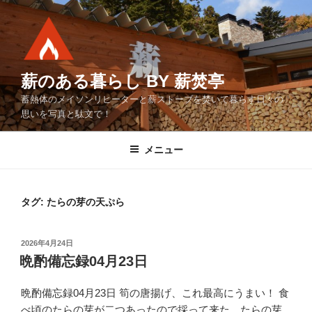
コ
ン
テ
ン
ツ
薪のある暮らし BY 薪焚亭
へ
蓄熱体のメイソンリヒーターと薪ストーブを焚いて暮らす日々の
ス
思いを写真と駄文で！
キ
ッ
メニュー
プ
タグ:
たらの芽の天ぷら
投
2026年4月24日
稿
晩酌備忘録04月23日
日:
晩酌備忘録04月23日 筍の唐揚げ、これ最高にうまい！ 食
べ頃のたらの芽が二つあったので採って来た。たらの芽