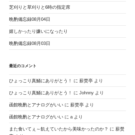
芝刈りと草刈りと6時の指定席
晩酌備忘録08月04日
嬉しかったり嫌いになったり
晩酌備忘録08月03日
最近のコメント
ひょっこり真鯒にありがとう！
に
薪焚亭
より
ひょっこり真鯒にありがとう！
に
Johnny
より
函館晩酌とアナログがいい
に
薪焚亭
より
函館晩酌とアナログがいい
に
a
より
また食いてぇ～飢えていたから美味かったのか？
に
薪焚