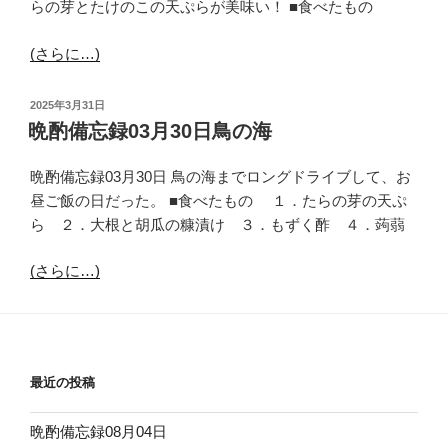
らの芽とたけのこの天ぷらが美味い！ ■食べたもの
(さらに…)
投
2025年3月31日
稿
晩酌備忘録03月30日鳥の海
日:
晩酌備忘録03月30日 鳥の海までロングドライブして、お
昼ご飯の日だった。 ■食べたもの １．たらの芽の天ぷ
ら ２．大根と胡瓜の糠漬け ３．もずく酢 ４．蒟蒻
(さらに…)
最近の投稿
晩酌備忘録08月04日