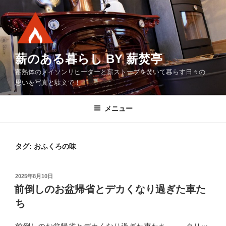
コ
ン
テ
ン
ツ
薪のある暮らし BY 薪焚亭
へ
蓄熱体のメイソンリヒーターと薪ストーブを焚いて暮らす日々の
ス
思いを写真と駄文で！
キ
ッ
メニュー
プ
タグ:
おふくろの味
投
2025年8月10日
稿
前倒しのお盆帰省とデカくなり過ぎた車た
日:
ち