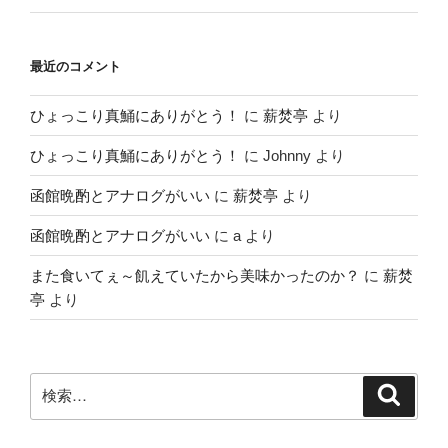
最近のコメント
ひょっこり真鯒にありがとう！
に
薪焚亭
より
ひょっこり真鯒にありがとう！
に
Johnny
より
函館晩酌とアナログがいい
に
薪焚亭
より
函館晩酌とアナログがいい
に
a
より
また食いてぇ～飢えていたから美味かったのか？
に
薪焚
亭
より
検
検
索
索: