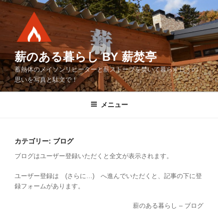
コ
ン
テ
ン
ツ
薪のある暮らし BY 薪焚亭
へ
蓄熱体のメイソンリヒーターと薪ストーブを焚いて暮らす日々の
ス
思いを写真と駄文で！
キ
ッ
メニュー
プ
カテゴリー:
ブログ
ブログはユーザー登録いただくと全文が表示されます。
ユーザー登録は (さらに…) へ進んでいただくと、記事の下に登
録フォームがあります。
薪のある暮らし – ブログ