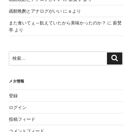
函館晩酌とアナログがいい
に
a
より
また食いてぇ～飢えていたから美味かったのか？
に
薪焚
亭
より
検
検
索
索:
メタ情報
登録
ログイン
投稿フィード
コメントフィード