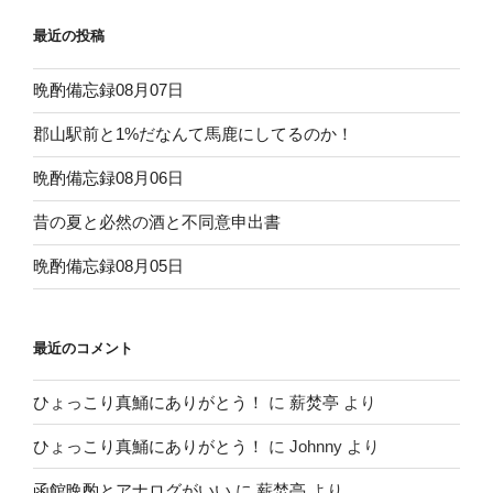
ゲ
ー
最近の投稿
シ
晩酌備忘録08月07日
ョ
ン
郡山駅前と1%だなんて馬鹿にしてるのか！
晩酌備忘録08月06日
昔の夏と必然の酒と不同意申出書
晩酌備忘録08月05日
最近のコメント
ひょっこり真鯒にありがとう！
に
薪焚亭
より
ひょっこり真鯒にありがとう！
に
Johnny
より
函館晩酌とアナログがいい
に
薪焚亭
より