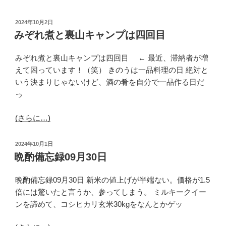
投
2024年10月2日
稿
みぞれ煮と裏山キャンプは四回目
日:
みぞれ煮と裏山キャンプは四回目 ← 最近、滞納者が増
えて困っています！（笑） きのうは一品料理の日 絶対と
いう決まりじゃないけど、酒の肴を自分で一品作る日だ
っ
(さらに…)
投
2024年10月1日
稿
晩酌備忘録09月30日
日:
晩酌備忘録09月30日 新米の値上げが半端ない。価格が1.5
倍には驚いたと言うか、参ってしまう。 ミルキークイー
ンを諦めて、コシヒカリ玄米30kgをなんとかゲッ