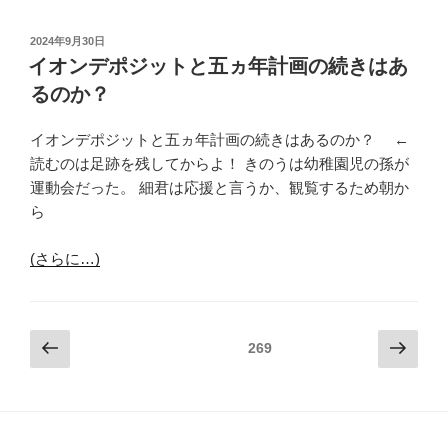
投
2024年9月30日
稿
イオンデポジットと五ヵ年計画の続きはあ
日:
るのか？
イオンデポジットと五ヵ年計画の続きはあるのか？ ←
読むのは足跡を残してからよ！ きのうは幼稚園児の孫が
運動会だった。 細君は応援と言うか、観覧するため朝か
ら
(さらに…)
投
前
次
固定ページ
269
の
の
稿
ペ
ペ
ナ
ー
ー
ビ
ジ
ジ