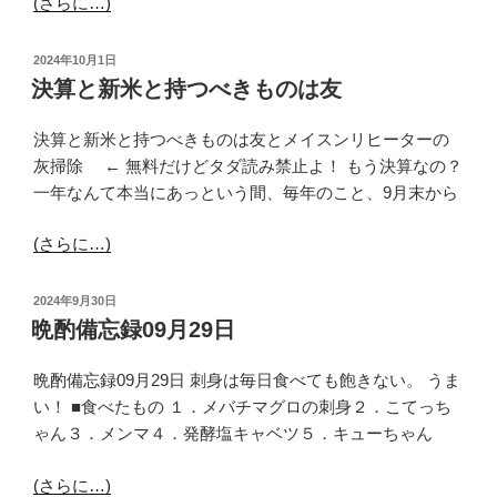
(さらに…)
投
2024年10月1日
稿
決算と新米と持つべきものは友
日:
決算と新米と持つべきものは友とメイスンリヒーターの
灰掃除 ← 無料だけどタダ読み禁止よ！ もう決算なの？
一年なんて本当にあっという間、毎年のこと、9月末から
(さらに…)
投
2024年9月30日
稿
晩酌備忘録09月29日
日:
晩酌備忘録09月29日 刺身は毎日食べても飽きない。 うま
い！ ■食べたもの １．メバチマグロの刺身２．こてっち
ゃん３．メンマ４．発酵塩キャベツ５．キューちゃん
(さらに…)