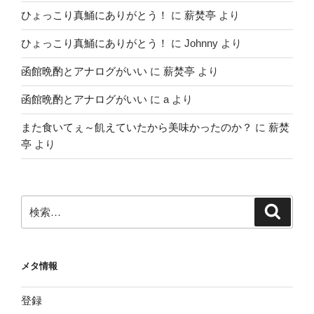
ひょっこり真鯒にありがとう！
に
薪焚亭
より
ひょっこり真鯒にありがとう！
に
Johnny
より
函館晩酌とアナログがいい
に
薪焚亭
より
函館晩酌とアナログがいい
に
a
より
また食いてぇ～飢えていたから美味かったのか？
に
薪焚
亭
より
検
検
索
索:
メタ情報
登録