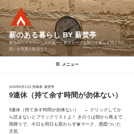
コ
ン
テ
ン
ツ
薪のある暮らし BY 薪焚亭
へ
蓄熱体のメイソンリヒーターと薪ストーブを焚いて暮らす日々の
ス
思いを写真と駄文で！
キ
ッ
メニュー
プ
投
2025年8月11日
投稿者:
薪焚亭
稿
9連休（持て余す時間が勿体ない）
日:
9連休（持て余す時間が勿体ない） ← クリックしてか
ら読まないとブラックリストよ！ きのうは朝から晩まで
雨降りで、今日も明日も変わらず傘マーク、愚図ついた
天気