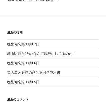
投
ー
稿
シ
ョ
ン
最近の投稿
晩酌備忘録08月07日
郡山駅前と1%だなんて馬鹿にしてるのか！
晩酌備忘録08月06日
昔の夏と必然の酒と不同意申出書
晩酌備忘録08月05日
最近のコメント