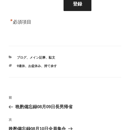
*
必須項目
カ
ブログ
、
メイン記事
、
駄文
テ
タ
9連休
、
お盆休み
、
持て余す
ゴ
グ
リ
ー
投
前
前
稿
の
晩酌備忘録08月09日長男帰省
ナ
投
ビ
稿
次
次
ゲ
の
晩酌備忘録08月10日全員集合