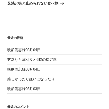
ゲ
の
叉焼と街と止められない食べ物
投
ー
稿
シ
ョ
ン
最近の投稿
晩酌備忘録08月04日
芝刈りと草刈りと6時の指定席
晩酌備忘録08月04日
嬉しかったり嫌いになったり
晩酌備忘録08月03日
最近のコメント