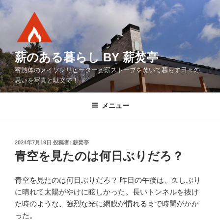
コ
ン
テ
ン
ツ
薪のある暮らし BY 薪焚亭
へ
蓄熱体のメイソンリヒーターと薪ストーブを焚いて暮らす日々の
ス
思いを写真と駄文で！
キ
ッ
メニュー
プ
投
2024年7月19日
投稿者:
薪焚亭
稿
青空を見たのは何日ぶりだろ？
日:
青空を見たのは何日ぶりだろ？ 昨日の午後は、久しぶり
に晴れて太陽がやけに眩しかった。長いトンネルを抜け
た時のような、強烈な光に網膜が慣れるまで時間がかか
った。