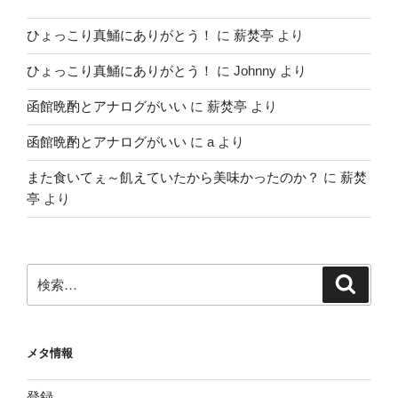
ひょっこり真鯒にありがとう！
に
薪焚亭
より
ひょっこり真鯒にありがとう！
に
Johnny
より
函館晩酌とアナログがいい
に
薪焚亭
より
函館晩酌とアナログがいい
に
a
より
また食いてぇ～飢えていたから美味かったのか？
に
薪焚
亭
より
検
検
索
索:
メタ情報
登録