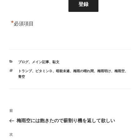
*
必須項目
カ
ブログ
、
メイン記事
、
駄文
テ
タ
トランプ
、
ビタミンＤ
、
暗殺未遂
、
梅雨の晴れ間
、
梅雨明け
、
梅雨空
、
ゴ
グ
青空
リ
ー
投
前
前
稿
の
梅雨空には飽きたので薪割り機を返して欲しい
ナ
投
ビ
稿
次
次