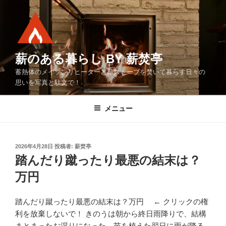
コ
ン
テ
ン
ツ
薪のある暮らし BY 薪焚亭
へ
蓄熱体のメイソンリヒーターと薪ストーブを焚いて暮らす日々の
ス
思いを写真と駄文で！
キ
ッ
メニュー
プ
投
2026年4月28日
投稿者:
薪焚亭
稿
踏んだり蹴ったり最悪の結末は？
日:
万円
踏んだり蹴ったり最悪の結末は？万円 ← クリックの権
利を放棄しないで！ きのうは朝から終日雨降りで、結構
まとまったお湿りになった。苗を植えた翌日に雨が降る