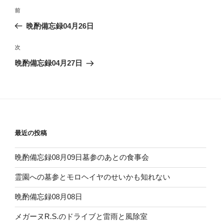
投
前
前
稿
の
晩酌備忘録04月26日
ナ
投
ビ
稿
次
次
ゲ
の
晩酌備忘録04月27日
投
ー
稿
シ
ョ
ン
最近の投稿
晩酌備忘録08月09日墓参のあとの食事会
霊園への墓参とモロヘイヤのせいかも知れない
晩酌備忘録08月08日
メガーヌR.S.のドライブと雷雨と風除室