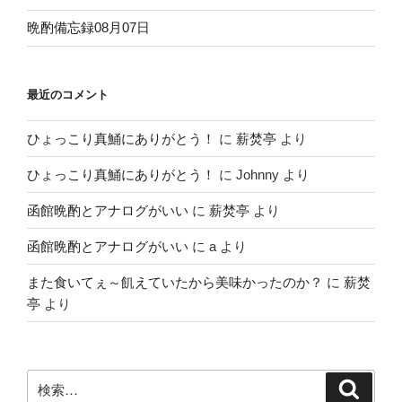
晩酌備忘録08月07日
最近のコメント
ひょっこり真鯒にありがとう！
に
薪焚亭
より
ひょっこり真鯒にありがとう！
に
Johnny
より
函館晩酌とアナログがいい
に
薪焚亭
より
函館晩酌とアナログがいい
に
a
より
また食いてぇ～飢えていたから美味かったのか？
に
薪焚
亭
より
検
検
索
索: