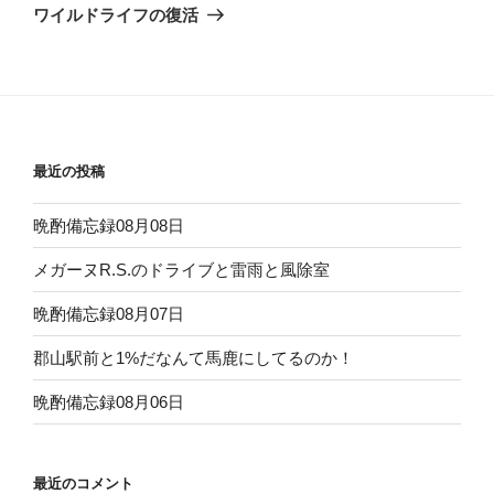
ゲ
の
ワイルドライフの復活
投
ー
稿
シ
ョ
ン
最近の投稿
晩酌備忘録08月08日
メガーヌR.S.のドライブと雷雨と風除室
晩酌備忘録08月07日
郡山駅前と1%だなんて馬鹿にしてるのか！
晩酌備忘録08月06日
最近のコメント