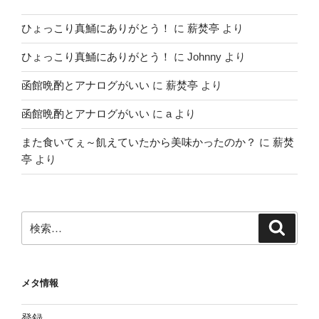
ひょっこり真鯒にありがとう！
に
薪焚亭
より
ひょっこり真鯒にありがとう！
に
Johnny
より
函館晩酌とアナログがいい
に
薪焚亭
より
函館晩酌とアナログがいい
に
a
より
また食いてぇ～飢えていたから美味かったのか？
に
薪焚
亭
より
検
検
索
索:
メタ情報
登録