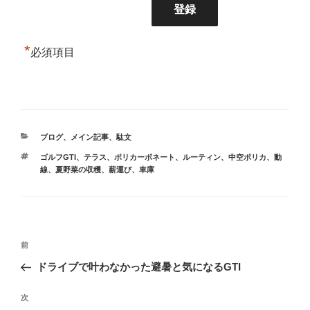
*
必須項目
カ
ブログ
、
メイン記事
、
駄文
テ
タ
ゴルフGTI
、
テラス
、
ポリカーボネート
、
ルーティン
、
中空ポリカ
、
動
ゴ
グ
線
、
夏野菜の収穫
、
薪運び
、
車庫
リ
ー
投
前
前
稿
の
ドライブで叶わなかった避暑と気になるGTI
ナ
投
ビ
稿
次
次