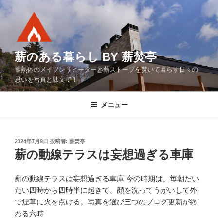
コ
ン
テ
ン
ツ
薪のある暮らし BY 薪焚亭
へ
蓄熱体のメイソンリヒーターと薪ストーブを焚いて暮らす日々の
ス
思いを写真と駄文で！
キ
ッ
メニュー
プ
投
2024年7月9日
投稿者:
薪焚亭
稿
薪の動線テラスは妄想過ぎる車庫
日:
薪の動線テラスは妄想過ぎる車庫 今の時期は、毎朝だい
たい四時から四時半に起きて、顔を洗ってうがいして外
で煙草に火を点ける。写真を選び三つのブログ更新が終
わる六時