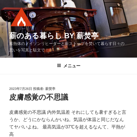
コ
ン
テ
ン
ツ
薪のある暮らし BY 薪焚亭
へ
蓄熱体のメイソンリヒーターと薪ストーブを焚いて暮らす日々の
ス
思いを写真と駄文で！
キ
ッ
メニュー
プ
投
2023年7月26日
投稿者:
薪焚亭
稿
皮膚感覚の不思議
日:
皮膚感覚の不思議 内外気温差 それにしても暑すぎると言
うか、どうにかならんかいね。気温が体温と同じだなん
てヤバいよね。 最高気温が37℃を超えるなんて、平熱が
高