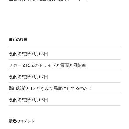
投
ー
稿
シ
ョ
ン
最近の投稿
晩酌備忘録08月08日
メガーヌR.S.のドライブと雷雨と風除室
晩酌備忘録08月07日
郡山駅前と1%だなんて馬鹿にしてるのか！
晩酌備忘録08月06日
最近のコメント