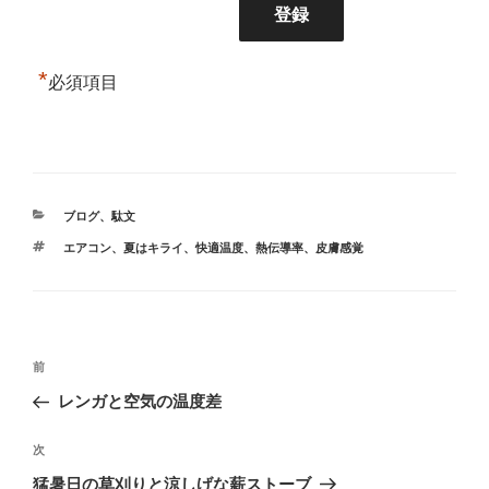
*
必須項目
カ
ブログ
、
駄文
テ
タ
エアコン
、
夏はキライ
、
快適温度
、
熱伝導率
、
皮膚感覚
ゴ
グ
リ
ー
投
前
前
稿
の
レンガと空気の温度差
ナ
投
ビ
稿
次
次
ゲ
の
猛暑日の草刈りと涼しげな薪ストーブ