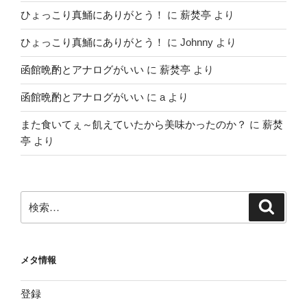
ひょっこり真鯒にありがとう！
に
薪焚亭
より
ひょっこり真鯒にありがとう！
に
Johnny
より
函館晩酌とアナログがいい
に
薪焚亭
より
函館晩酌とアナログがいい
に
a
より
また食いてぇ～飢えていたから美味かったのか？
に
薪焚
亭
より
検
検
索
索:
メタ情報
登録