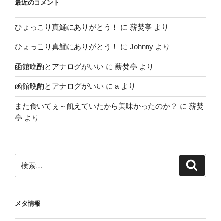
最近のコメント
ひょっこり真鯒にありがとう！
に
薪焚亭
より
ひょっこり真鯒にありがとう！
に
Johnny
より
函館晩酌とアナログがいい
に
薪焚亭
より
函館晩酌とアナログがいい
に
a
より
また食いてぇ～飢えていたから美味かったのか？
に
薪焚
亭
より
検
検
索
索:
メタ情報