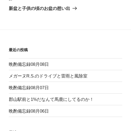
ゲ
の
新盆と子供の頃のお盆の想い出
投
ー
稿
シ
ョ
ン
最近の投稿
晩酌備忘録08月08日
メガーヌR.S.のドライブと雷雨と風除室
晩酌備忘録08月07日
郡山駅前と1%だなんて馬鹿にしてるのか！
晩酌備忘録08月06日