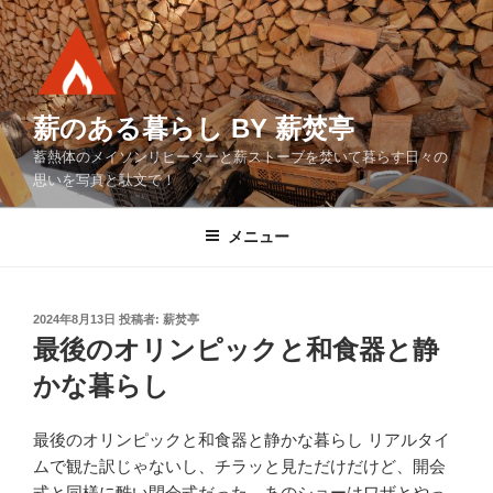
コ
ン
テ
ン
ツ
薪のある暮らし BY 薪焚亭
へ
蓄熱体のメイソンリヒーターと薪ストーブを焚いて暮らす日々の
ス
思いを写真と駄文で！
キ
ッ
メニュー
プ
投
2024年8月13日
投稿者:
薪焚亭
稿
最後のオリンピックと和食器と静
日:
かな暮らし
最後のオリンピックと和食器と静かな暮らし リアルタイ
ムで観た訳じゃないし、チラッと見ただけだけど、開会
式と同様に酷い閉会式だった。あのショーはワザとやっ