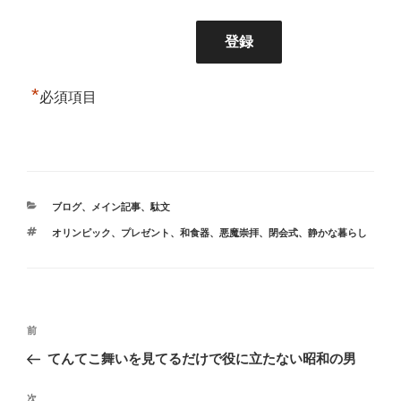
*
必須項目
カ
ブログ
、
メイン記事
、
駄文
テ
タ
オリンピック
、
プレゼント
、
和食器
、
悪魔崇拝
、
閉会式
、
静かな暮らし
ゴ
グ
リ
ー
投
前
前
稿
の
てんてこ舞いを見てるだけで役に立たない昭和の男
ナ
投
ビ
稿
次
次