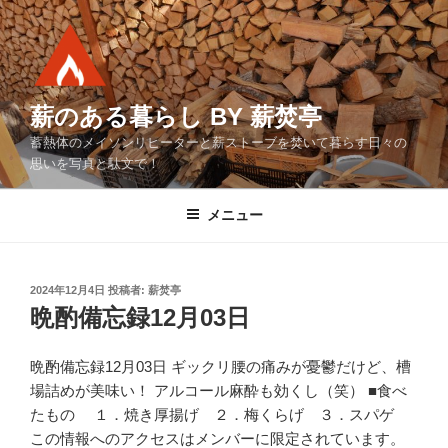
コ
ン
テ
ン
ツ
薪のある暮らし BY 薪焚亭
へ
蓄熱体のメイソンリヒーターと薪ストーブを焚いて暮らす日々の
ス
思いを写真と駄文で！
キ
ッ
メニュー
プ
投
2024年12月4日
投稿者:
薪焚亭
稿
晩酌備忘録12月03日
日:
晩酌備忘録12月03日 ギックリ腰の痛みが憂鬱だけど、槽
場詰めが美味い！ アルコール麻酔も効くし（笑） ■食べ
たもの １．焼き厚揚げ ２．梅くらげ ３．スパゲ
この情報へのアクセスはメンバーに限定されています。