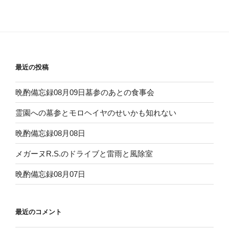
投
ー
稿
シ
ョ
ン
最近の投稿
晩酌備忘録08月09日墓参のあとの食事会
霊園への墓参とモロヘイヤのせいかも知れない
晩酌備忘録08月08日
メガーヌR.S.のドライブと雷雨と風除室
晩酌備忘録08月07日
最近のコメント