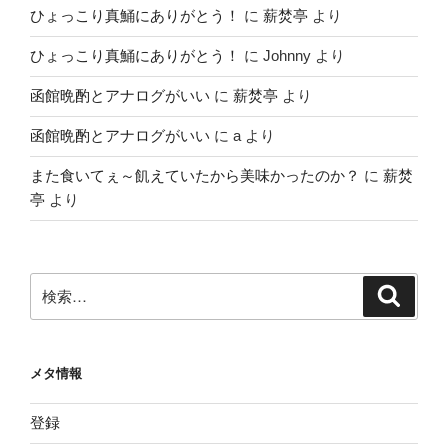
ひょっこり真鯒にありがとう！
に
薪焚亭
より
ひょっこり真鯒にありがとう！
に
Johnny
より
函館晩酌とアナログがいい
に
薪焚亭
より
函館晩酌とアナログがいい
に
a
より
また食いてぇ～飢えていたから美味かったのか？
に
薪焚
亭
より
検
検
索
索:
メタ情報
登録