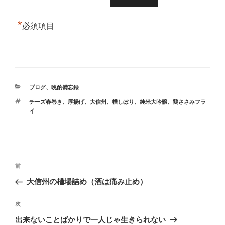
*
必須項目
カ
ブログ
、
晩酌備忘録
テ
タ
チーズ春巻き
、
厚揚げ
、
大信州
、
槽しぼり
、
純米大吟醸
、
鶏ささみフラ
ゴ
グ
イ
リ
ー
投
前
前
稿
の
大信州の槽場詰め（酒は痛み止め）
ナ
投
ビ
稿
次
次
ゲ
の
出来ないことばかりで一人じゃ生きられない