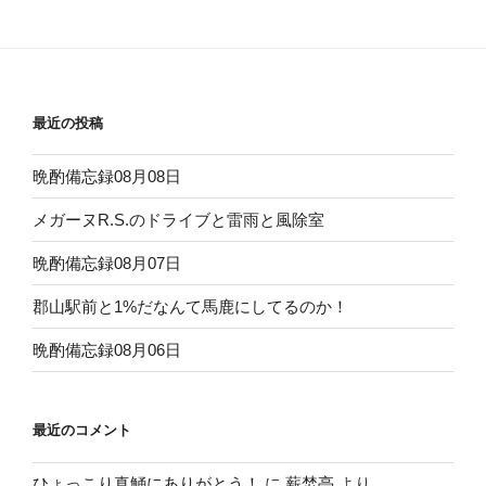
稿
シ
ョ
ン
最近の投稿
晩酌備忘録08月08日
メガーヌR.S.のドライブと雷雨と風除室
晩酌備忘録08月07日
郡山駅前と1%だなんて馬鹿にしてるのか！
晩酌備忘録08月06日
最近のコメント
ひょっこり真鯒にありがとう！
に
薪焚亭
より