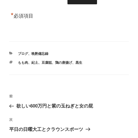
*
必須項目
カ
ブログ
、
晩酌備忘録
テ
タ
もも肉
、
紀土
、
豆腐餻
、
鶏の唐揚げ
、
黒生
ゴ
グ
リ
ー
投
前
前
稿
の
欲しい600万円と紫の玉ねぎと女の屁
ナ
投
ビ
稿
次
次
ゲ
の
平日の日曜大工とクラウンスポーツ
投
ー