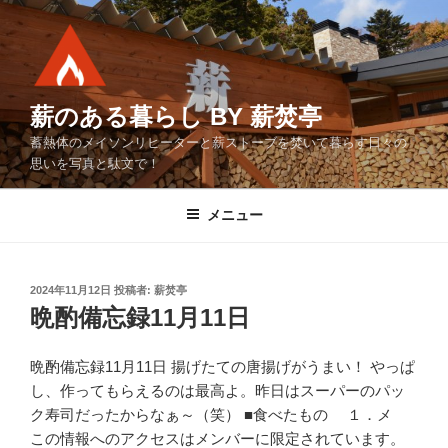
コ
ン
テ
ン
ツ
薪のある暮らし BY 薪焚亭
へ
蓄熱体のメイソンリヒーターと薪ストーブを焚いて暮らす日々の
ス
思いを写真と駄文で！
キ
ッ
メニュー
プ
投
2024年11月12日
投稿者:
薪焚亭
稿
晩酌備忘録11月11日
日:
晩酌備忘録11月11日 揚げたての唐揚げがうまい！ やっぱ
し、作ってもらえるのは最高よ。昨日はスーパーのパッ
ク寿司だったからなぁ～（笑） ■食べたもの １．メ
この情報へのアクセスはメンバーに限定されています。