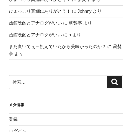
ひょっこり真鯒にありがとう！
に
Johnny
より
函館晩酌とアナログがいい
に
薪焚亭
より
函館晩酌とアナログがいい
に
a
より
また食いてぇ～飢えていたから美味かったのか？
に
薪焚
亭
より
検
検
索
索:
メタ情報
登録
ログイン