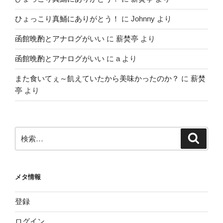
ひょっこり真鯒にありがとう！
に
Johnny
より
函館晩酌とアナログがいい
に
薪焚亭
より
函館晩酌とアナログがいい
に
a
より
また食いてぇ～飢えていたから美味かったのか？
に
薪焚
亭
より
検
検
索
索:
メタ情報
登録
ログイン