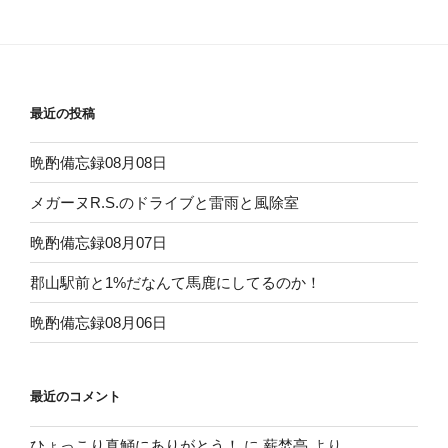
稿
シ
ョ
ン
最近の投稿
晩酌備忘録08月08日
メガーヌR.S.のドライブと雷雨と風除室
晩酌備忘録08月07日
郡山駅前と1%だなんて馬鹿にしてるのか！
晩酌備忘録08月06日
最近のコメント
ひょっこり真鯒にありがとう！
に
薪焚亭
より