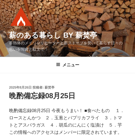
コ
ン
テ
ン
ツ
薪のある暮らし BY 薪焚亭
へ
蓄熱体のメイソンリヒーターと薪ストーブを焚いて暮らす日々の
ス
思いを写真と駄文で！
キ
ッ
メニュー
プ
投
2025年8月26日
投稿者:
薪焚亭
稿
晩酌備忘録08月25日
日:
晩酌備忘録08月25日 今夜もうまい！ ■食べたもの １．
ロースとんかつ ２．玉葱とパプリカフライ ３．トマ
トとアスパラガス ４．胡瓜のにんにく塩漬け ５．芋
この情報へのアクセスはメンバーに限定されています。