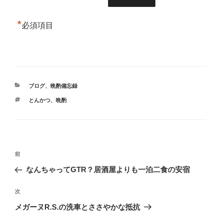
*
必須項目
カ
ブログ
、
晩酌備忘録
テ
タ
とんかつ
、
晩酌
ゴ
グ
リ
ー
投
前
前
稿
の
なんちゃってGTR？居酒屋よりも一泊二食の安宿
ナ
投
ビ
稿
次
次
ゲ
の
メガーヌR.S.の洗車とささやかな抵抗
投
ー