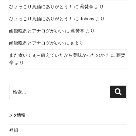
ひょっこり真鯒にありがとう！
に
薪焚亭
より
ひょっこり真鯒にありがとう！
に
Johnny
より
函館晩酌とアナログがいい
に
薪焚亭
より
函館晩酌とアナログがいい
に
a
より
また食いてぇ～飢えていたから美味かったのか？
に
薪焚
亭
より
検
検
索
索:
メタ情報
登録