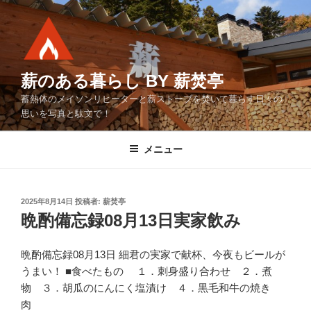
コ
ン
テ
ン
ツ
薪のある暮らし BY 薪焚亭
へ
蓄熱体のメイソンリヒーターと薪ストーブを焚いて暮らす日々の
ス
思いを写真と駄文で！
キ
ッ
メニュー
プ
投
2025年8月14日
投稿者:
薪焚亭
稿
晩酌備忘録08月13日実家飲み
日:
晩酌備忘録08月13日 細君の実家で献杯、今夜もビールが
うまい！ ■食べたもの １．刺身盛り合わせ ２．煮
物 ３．胡瓜のにんにく塩漬け ４．黒毛和牛の焼き
肉