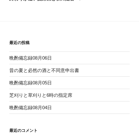
投
ー
稿
シ
ョ
ン
最近の投稿
晩酌備忘録08月06日
昔の夏と必然の酒と不同意申出書
晩酌備忘録08月05日
芝刈りと草刈りと6時の指定席
晩酌備忘録08月04日
最近のコメント