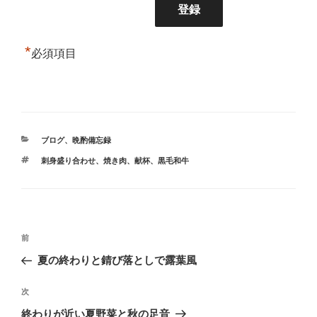
*
必須項目
カ
ブログ
、
晩酌備忘録
テ
タ
刺身盛り合わせ
、
焼き肉
、
献杯
、
黒毛和牛
ゴ
グ
リ
ー
投
前
前
稿
の
夏の終わりと錆び落としで露葉風
ナ
投
ビ
稿
次
次
ゲ
の
終わりが近い夏野菜と秋の足音