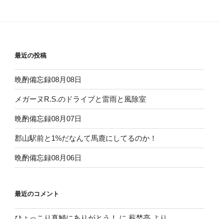
稿
シ
ョ
ン
最近の投稿
晩酌備忘録08月08日
メガーヌR.S.のドライブと雷雨と風除室
晩酌備忘録08月07日
郡山駅前と1%だなんて馬鹿にしてるのか！
晩酌備忘録08月06日
最近のコメント
ひょっこり真鯒にありがとう！
に
薪焚亭
より