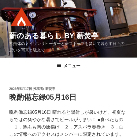
コ
ン
テ
ン
ツ
薪のある暮らし BY 薪焚亭
へ
蓄熱体のメイソンリヒーターと薪ストーブを焚いて暮らす日々の
ス
思いを写真と駄文で！
キ
ッ
メニュー
プ
投
2026年5月17日
投稿者:
薪焚亭
稿
晩酌備忘録05月16日
日:
晩酌備忘録05月16日 晴れると陽射しが暑いけど、初夏な
らではの爽やかな暑さでビールがうまい！ ■食べたもの
１．鶏もも肉の唐揚げ ２．アスパラ春巻き ３．白
この情報へのアクセスはメンバーに限定されています。