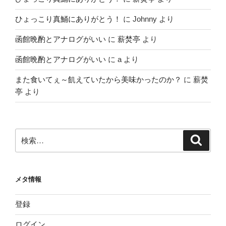
ひょっこり真鯒にありがとう！
に
Johnny
より
函館晩酌とアナログがいい
に
薪焚亭
より
函館晩酌とアナログがいい
に
a
より
また食いてぇ～飢えていたから美味かったのか？
に
薪焚
亭
より
検
検
索
索:
メタ情報
登録
ログイン