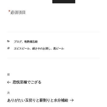
*
必須項目
カ
ブログ
、
晩酌備忘録
テ
タ
ヱビスビール
、
絹さやのお浸し
、
黒ビール
ゴ
グ
リ
ー
投
前
前
稿
の
恐悦至極でござる
ナ
投
ビ
稿
次
次
ゲ
の
ありがたい玉切りと薪割りと水分補給
投
ー