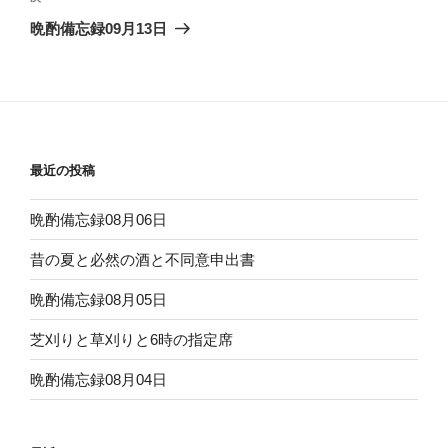
ゲ
の
晩酌備忘録09月13日
投
ー
稿
シ
ョ
ン
最近の投稿
晩酌備忘録08月06日
昔の夏と必然の酒と不同意申出書
晩酌備忘録08月05日
芝刈りと草刈りと6時の指定席
晩酌備忘録08月04日