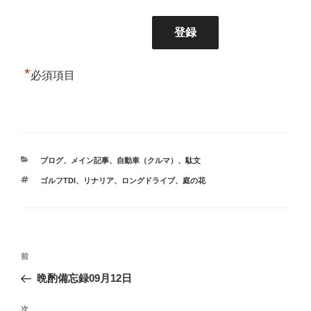
*
必須項目
カ
ブログ
、
メイン記事
、
自動車（クルマ）
、
駄文
テ
タ
ゴルフTDI
、
リナリア
、
ロングドライブ
、
庭の花
ゴ
グ
リ
ー
投
前
前
稿
の
晩酌備忘録09月12日
ナ
投
ビ
稿
次
次