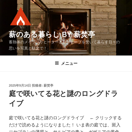
コ
ン
テ
ン
ツ
薪のある暮らし BY 薪焚亭
へ
蓄熱体のメイソンリヒーターと薪ストーブを焚いて暮らす日々の
ス
思いを写真と駄文で！
キ
ッ
メニュー
プ
投
2025年9月14日
投稿者:
薪焚亭
稿
庭で咲いてる花と謎のロングドラ
日:
イブ
庭で咲いてる花と謎のロングドライブ ← クリックする
だけで読めるようになりました！ いま表の庭では、斑入
りヤブランの薄紫と、サルビアの青と、ガザニアの黄色