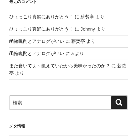
最近のコメント
ひょっこり真鯒にありがとう！
に
薪焚亭
より
ひょっこり真鯒にありがとう！
に
Johnny
より
函館晩酌とアナログがいい
に
薪焚亭
より
函館晩酌とアナログがいい
に
a
より
また食いてぇ～飢えていたから美味かったのか？
に
薪焚
亭
より
検
検
索
索:
メタ情報