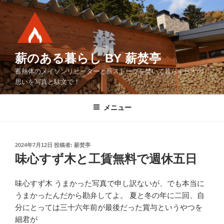
コ
ン
テ
ン
ツ
薪のある暮らし BY 薪焚亭
へ
蓄熱体のメイソンリヒーターと薪ストーブを焚いて暮らす日々の
ス
思いを写真と駄文で！
キ
ッ
メニュー
プ
投
2024年7月12日
投稿者:
薪焚亭
稿
味心すず木と工賃無料で週休五日
日:
味心すず木 うまかった写真で申し訳ないが、でも本当に
うまかったんだから勘弁してよ。 夏と冬の年に二回、自
分にとっては三十六年前が最後だった賞与というやつを
細君が