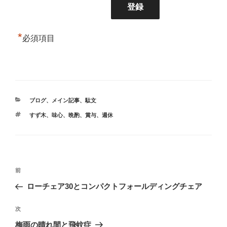
*
必須項目
カ
ブログ
、
メイン記事
、
駄文
テ
タ
すず木
、
味心
、
晩酌
、
賞与
、
週休
ゴ
グ
リ
ー
投
前
前
稿
の
ローチェア30とコンパクトフォールディングチェア
ナ
投
ビ
稿
次
次
ゲ
の
梅雨の晴れ間と飛蚊症