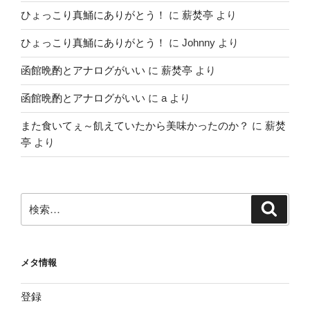
ひょっこり真鯒にありがとう！
に
薪焚亭
より
ひょっこり真鯒にありがとう！
に
Johnny
より
函館晩酌とアナログがいい
に
薪焚亭
より
函館晩酌とアナログがいい
に
a
より
また食いてぇ～飢えていたから美味かったのか？
に
薪焚
亭
より
検
検
索
索:
メタ情報
登録