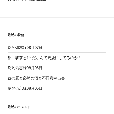
投
ー
稿
シ
ョ
ン
最近の投稿
晩酌備忘録08月07日
郡山駅前と1%だなんて馬鹿にしてるのか！
晩酌備忘録08月06日
昔の夏と必然の酒と不同意申出書
晩酌備忘録08月05日
最近のコメント