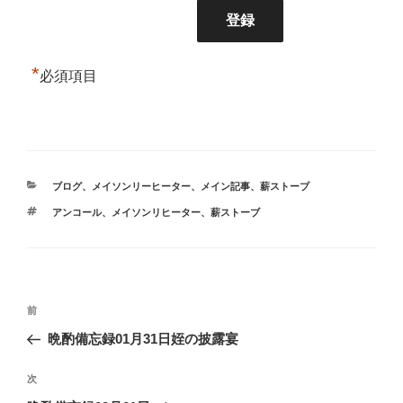
*
必須項目
カ
ブログ
、
メイソンリーヒーター
、
メイン記事
、
薪ストーブ
テ
タ
アンコール
、
メイソンリヒーター
、
薪ストーブ
ゴ
グ
リ
ー
投
前
前
稿
の
晩酌備忘録01月31日姪の披露宴
ナ
投
ビ
稿
次
次
ゲ
の