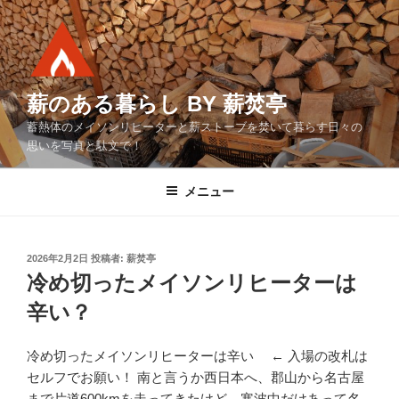
コ
ン
テ
ン
ツ
薪のある暮らし BY 薪焚亭
へ
蓄熱体のメイソンリヒーターと薪ストーブを焚いて暮らす日々の
ス
思いを写真と駄文で！
キ
ッ
メニュー
プ
投
2026年2月2日
投稿者:
薪焚亭
稿
冷め切ったメイソンリヒーターは
日:
辛い？
冷め切ったメイソンリヒーターは辛い ← 入場の改札は
セルフでお願い！ 南と言うか西日本へ、郡山から名古屋
まで片道600kmを走ってきたけど、寒波中だけあって名