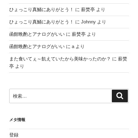
ひょっこり真鯒にありがとう！
に
薪焚亭
より
ひょっこり真鯒にありがとう！
に
Johnny
より
函館晩酌とアナログがいい
に
薪焚亭
より
函館晩酌とアナログがいい
に
a
より
また食いてぇ～飢えていたから美味かったのか？
に
薪焚
亭
より
検
検
索
索:
メタ情報
登録