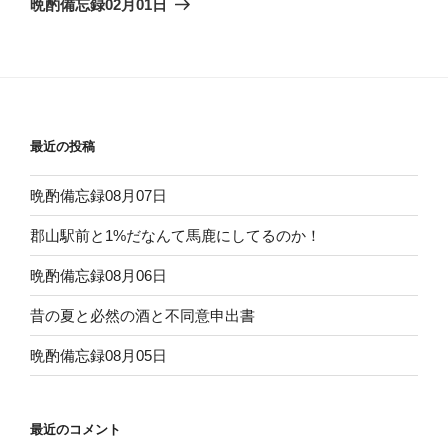
晩酌備忘録02月01日
投
ー
稿
シ
ョ
ン
最近の投稿
晩酌備忘録08月07日
郡山駅前と1%だなんて馬鹿にしてるのか！
晩酌備忘録08月06日
昔の夏と必然の酒と不同意申出書
晩酌備忘録08月05日
最近のコメント