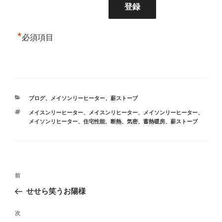
*
必須項目
カ
ブログ
、
メイソンリーヒーター
、
薪ストーブ
テ
タ
メイスンリーヒーター
、
メイスンリヒーター
、
メイソンリーヒーター
、
ゴ
グ
メイソンリヒーター
、
住宅性能
、
断熱
、
気密
、
蓄熱暖房
、
薪ストーブ
リ
ー
投
前
前
稿
の
せせら笑うお陽様
ナ
投
ビ
稿
次
次