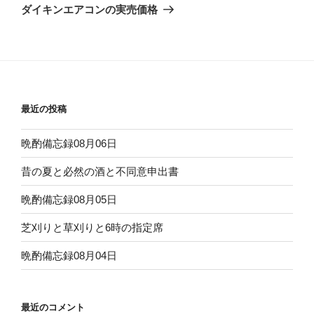
ゲ
の
ダイキンエアコンの実売価格
投
ー
稿
シ
ョ
ン
最近の投稿
晩酌備忘録08月06日
昔の夏と必然の酒と不同意申出書
晩酌備忘録08月05日
芝刈りと草刈りと6時の指定席
晩酌備忘録08月04日
最近のコメント