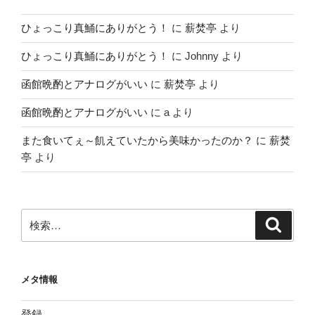
ひょっこり真鯒にありがとう！
に
薪焚亭
より
ひょっこり真鯒にありがとう！
に
Johnny
より
函館晩酌とアナログがいい
に
薪焚亭
より
函館晩酌とアナログがいい
に
a
より
また食いてぇ～飢えていたから美味かったのか？
に
薪焚
亭
より
検
検
索
索:
メタ情報
登録