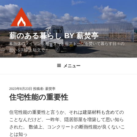
コ
ン
テ
ン
ツ
薪のある暮らし BY 薪焚亭
へ
蓄熱体のメイソンリヒーターと薪ストーブを焚いて暮らす日々の
ス
思いを写真と駄文で！
キ
ッ
メニュー
プ
投
2023年8月23日
投稿者:
薪焚亭
稿
住宅性能の重要性
日:
住宅性能の重要性と言うか、それは建築材料も含めての
ことなんだけど、一昨年、隠居部屋を増築して思い知ら
された。 数値上、コンクリートの断熱性能が良くないこ
とは知っ