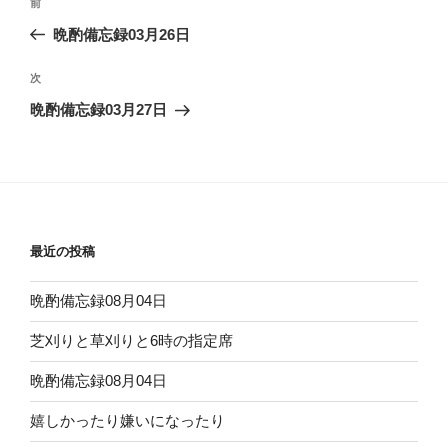
前
前
稿
の
晩酌備忘録03月26日
ナ
投
ビ
稿
次
次
ゲ
の
晩酌備忘録03月27日
投
ー
稿
シ
ョ
ン
最近の投稿
晩酌備忘録08月04日
芝刈りと草刈りと6時の指定席
晩酌備忘録08月04日
嬉しかったり嫌いになったり