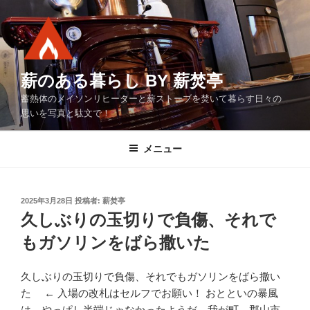
コ
ン
テ
ン
ツ
薪のある暮らし BY 薪焚亭
へ
蓄熱体のメイソンリヒーターと薪ストーブを焚いて暮らす日々の
ス
思いを写真と駄文で！
キ
ッ
メニュー
プ
投
2025年3月28日
投稿者:
薪焚亭
稿
久しぶりの玉切りで負傷、それで
日:
もガソリンをばら撒いた
久しぶりの玉切りで負傷、それでもガソリンをばら撒い
た ← 入場の改札はセルフでお願い！ おとといの暴風
は、やっぱし半端じゃなかったようだ。我が町、郡山市