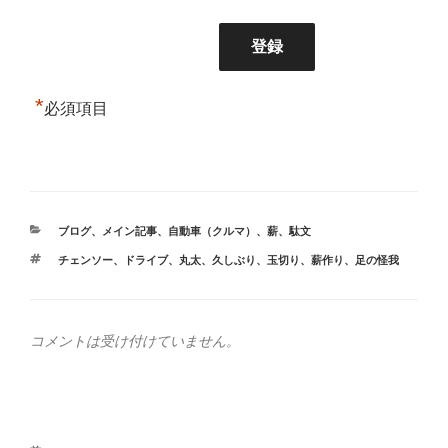
*
必須項目
カ
ブログ
、
メイン記事
、
自動車（クルマ）
、
薪
、
駄文
テ
タ
チェンソー
、
ドライブ
、
丸太
、
久しぶり
、
玉切り
、
薪作り
、
足の怪我
ゴ
グ
リ
ー
コメントは受け付けていません。
投