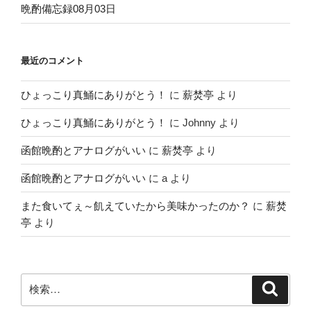
晩酌備忘録08月03日
最近のコメント
ひょっこり真鯒にありがとう！
に
薪焚亭
より
ひょっこり真鯒にありがとう！
に
Johnny
より
函館晩酌とアナログがいい
に
薪焚亭
より
函館晩酌とアナログがいい
に
a
より
また食いてぇ～飢えていたから美味かったのか？
に
薪焚
亭
より
検
検
索
索: