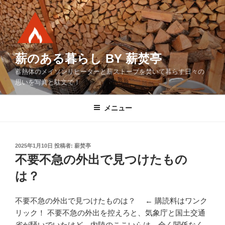
コ
ン
テ
ン
ツ
薪のある暮らし BY 薪焚亭
へ
蓄熱体のメイソンリヒーターと薪ストーブを焚いて暮らす日々の
ス
思いを写真と駄文で！
キ
ッ
メニュー
プ
投
2025年1月10日
投稿者:
薪焚亭
稿
不要不急の外出で見つけたもの
日:
は？
不要不急の外出で見つけたものは？ ← 購読料はワンク
リック！ 不要不急の外出を控えろと、気象庁と国土交通
省が騒いでいたけど、内陸のここいらは、全く関係なく