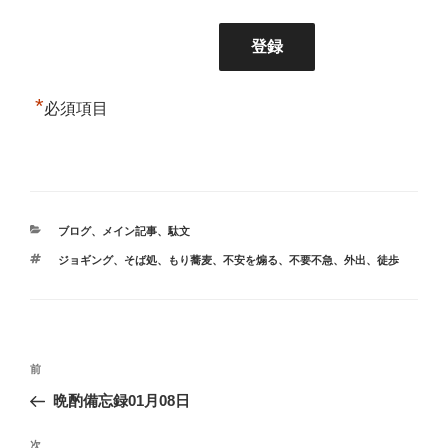
*
必須項目
カ
ブログ
、
メイン記事
、
駄文
テ
タ
ジョギング
、
そば処
、
もり蕎麦
、
不安を煽る
、
不要不急
、
外出
、
徒歩
ゴ
グ
リ
ー
投
前
前
稿
の
晩酌備忘録01月08日
ナ
投
ビ
稿
次
次