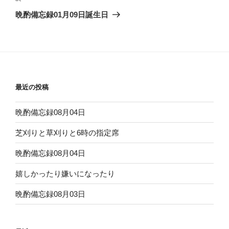
ゲ
の
晩酌備忘録01月09日誕生日
投
ー
稿
シ
ョ
ン
最近の投稿
晩酌備忘録08月04日
芝刈りと草刈りと6時の指定席
晩酌備忘録08月04日
嬉しかったり嫌いになったり
晩酌備忘録08月03日