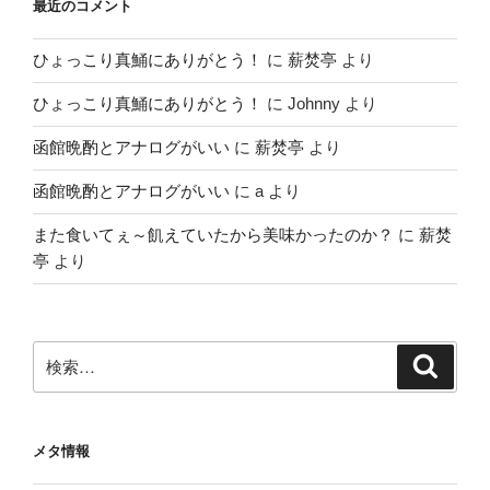
最近のコメント
ひょっこり真鯒にありがとう！
に
薪焚亭
より
ひょっこり真鯒にありがとう！
に
Johnny
より
函館晩酌とアナログがいい
に
薪焚亭
より
函館晩酌とアナログがいい
に
a
より
また食いてぇ～飢えていたから美味かったのか？
に
薪焚
亭
より
検
検
索
索:
メタ情報