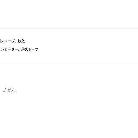
薪ストーブ
、
駄文
ァンヒーター
、
薪ストーブ
いません。