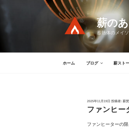
コ
ン
テ
薪のあ
ン
ツ
蓄熱体のメイソ
へ
ス
キ
ッ
ホーム
ブログ
薪スト
プ
投
2025年11月19日
投稿者:
薪焚
稿
ファンヒー
日:
ファンヒーターの限