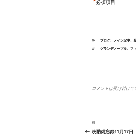
*
必須項目
カ
ブログ
、
メイン記事
、
テ
タ
グランデノーブル
、
フ
ゴ
グ
リ
ー
コメントは受け付けて
投
前
前
稿
の
晩酌備忘録11月17日