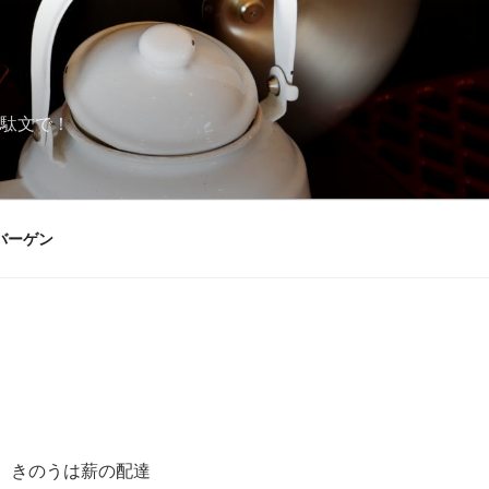
駄文で！
バーゲン
 きのうは薪の配達