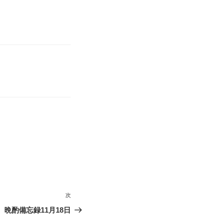
次
次
の
晩酌備忘録11月18日