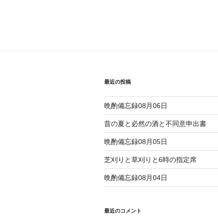
投
ナ
稿
ビ
ゲ
ー
シ
最近の投稿
ョ
晩酌備忘録08月06日
ン
昔の夏と必然の酒と不同意申出書
晩酌備忘録08月05日
芝刈りと草刈りと6時の指定席
晩酌備忘録08月04日
最近のコメント