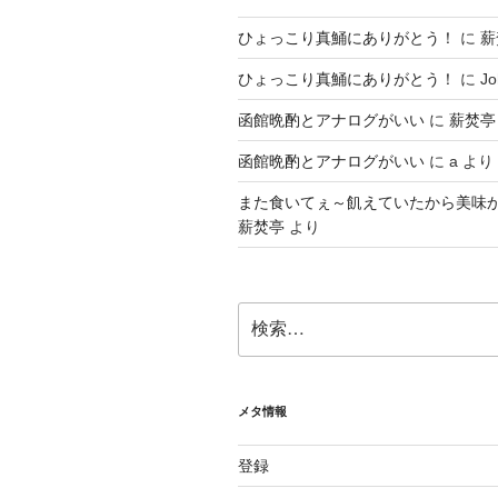
ひょっこり真鯒にありがとう！
に
薪
ひょっこり真鯒にありがとう！
に
Jo
函館晩酌とアナログがいい
に
薪焚亭
函館晩酌とアナログがいい
に
a
より
また食いてぇ～飢えていたから美味
薪焚亭
より
検
索:
メタ情報
登録