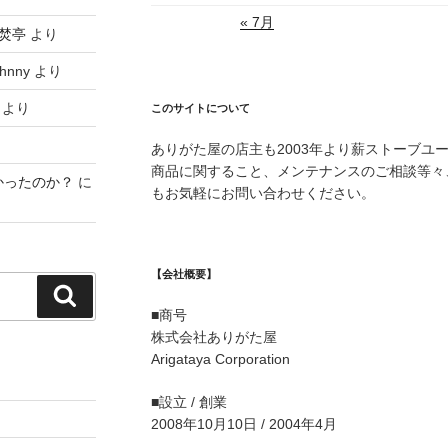
« 7月
焚亭
より
hnny
より
より
このサイトについて
ありがた屋の店主も2003年より薪ストーブユ
商品に関すること、メンテナンスのご相談等々
かったのか？
に
もお気軽にお問い合わせください。
【会社概要】
検
■商号
索
株式会社ありがた屋
Arigataya Corporation
■設立 / 創業
2008年10月10日 / 2004年4月