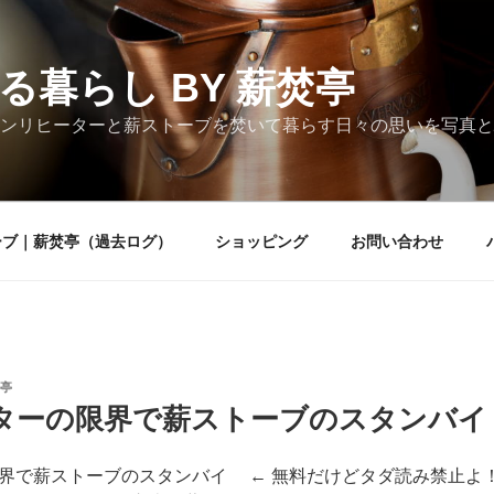
る暮らし BY 薪焚亭
ンリヒーターと薪ストーブを焚いて暮らす日々の思いを写真と
ーブ｜薪焚亭（過去ログ）
ショッピング
お問い合わせ
亭
ターの限界で薪ストーブのスタンバイ
界で薪ストーブのスタンバイ ← 無料だけどタダ読み禁止よ！