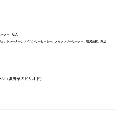
ヒーター
、
駄文
ジュ
、
トレーナー
、
メイスンリーヒーター
、
メイソンリーヒーター
、
暖房面積
、
閑居
ール（夏野菜のピリオド）