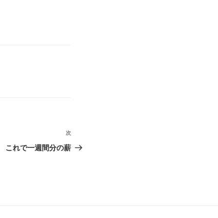
次
次
の
これで一週間分の薪
投
稿