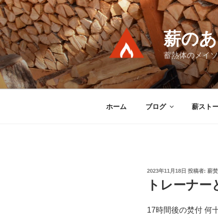
コ
ン
テ
薪のあ
ン
ツ
蓄熱体のメイソ
へ
ス
キ
ッ
ホーム
ブログ
薪スト
プ
投
2023年11月18日
投稿者:
薪焚
稿
トレーナー
日:
17時間後の焚付 