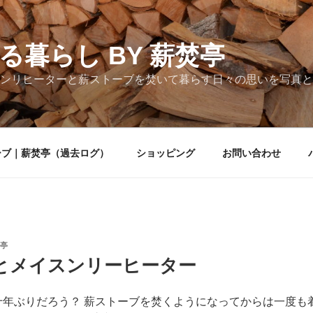
る暮らし BY 薪焚亭
ンリヒーターと薪ストーブを焚いて暮らす日々の思いを写真と
ーブ｜薪焚亭（過去ログ）
ショッピング
お問い合わせ
亭
とメイスンリーヒーター
何十年ぶりだろう？ 薪ストーブを焚くようになってからは一度も