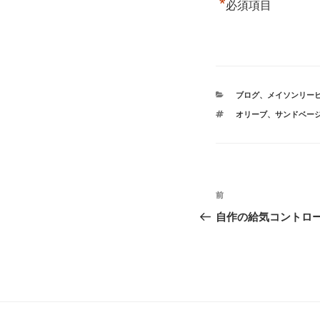
*
必須項目
カ
ブログ
、
メイソンリー
テ
タ
オリーブ
、
サンドベー
ゴ
グ
リ
ー
投
前
前
稿
の
自作の給気コントロ
投
ナ
稿
ビ
ゲ
ー