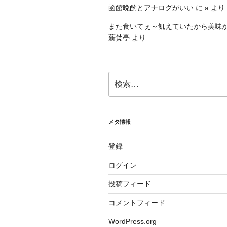
函館晩酌とアナログがいい
に
a
より
また食いてぇ～飢えていたから美味
薪焚亭
より
検
索:
メタ情報
登録
ログイン
投稿フィード
コメントフィード
WordPress.org