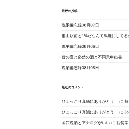
シ
最近の投稿
ョ
晩酌備忘録08月07日
ン
郡山駅前と1%だなんて馬鹿にしてる
晩酌備忘録08月06日
昔の夏と必然の酒と不同意申出書
晩酌備忘録08月05日
最近のコメント
ひょっこり真鯒にありがとう！
に
薪
ひょっこり真鯒にありがとう！
に
Jo
函館晩酌とアナログがいい
に
薪焚亭