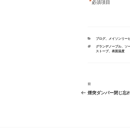
*
必須項目
カ
ブログ
、
メイソンリー
テ
タ
グランデノーブル
、
ソ
ゴ
グ
ストーブ
、
表面温度
リ
ー
投
前
前
稿
の
煙突ダンパー閉じ忘
投
ナ
稿
ビ
ゲ