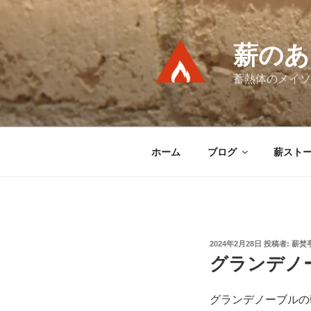
コ
ン
テ
薪のあ
ン
ツ
蓄熱体のメイソ
へ
ス
キ
ッ
ホーム
ブログ
薪スト
プ
投
2024年2月28日
投稿者:
薪焚
稿
グランデノ
日:
グランデノーブルの