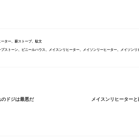
ヒーター
、
薪ストーブ
、
駄文
ープストーン
、
ビニールハウス
、
メイスンリヒーター
、
メイソンリーヒーター
、
メイソンリ
れのドジは最悪だ
メイスンリヒーターと