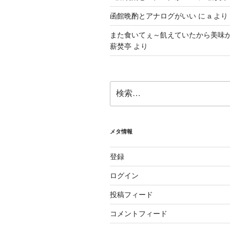
函館晩酌とアナログがいい
に
a
より
また食いてぇ～飢えていたから美味
薪焚亭
より
検
索:
メタ情報
登録
ログイン
投稿フィード
コメントフィード