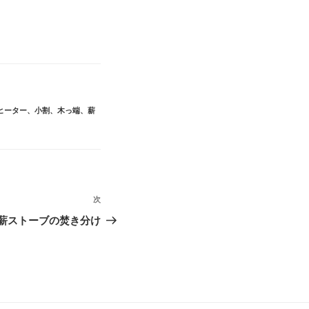
ヒーター
、
小割
、
木っ端
、
薪
次
次
の
薪ストーブの焚き分け
投
稿