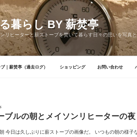
る暮らし BY 薪焚亭
ンリヒーターと薪ストーブを焚いて暮らす日々の思いを写真と
ーブ｜薪焚亭（過去ログ）
ショッピング
お問い合わせ
亭
ーブルの朝とメイソンリヒーターの夜
朝 今日は久しぶりに薪ストーブの画像だ。 いつもの朝の様子