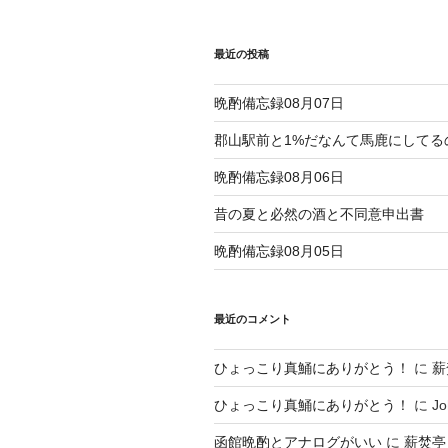
ー
シ
最近の投稿
ョ
晩酌備忘録08月07日
ン
郡山駅前と1%だなんて馬鹿にしてる
晩酌備忘録08月06日
昔の夏と必然の酒と不同意申出書
晩酌備忘録08月05日
最近のコメント
ひょっこり真鯒にありがとう！
に
薪
ひょっこり真鯒にありがとう！
に
Jo
函館晩酌とアナログがいい
に
薪焚亭