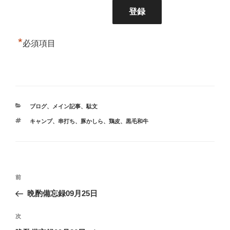
*
必須項目
カ
ブログ
、
メイン記事
、
駄文
テ
タ
キャンプ
、
串打ち
、
豚かしら
、
鶏皮
、
黒毛和牛
ゴ
グ
リ
ー
投
前
前
稿
の
晩酌備忘録09月25日
ナ
投
ビ
稿
次
次
ゲ
の