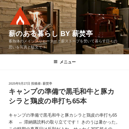
コ
ン
テ
ン
ツ
薪のある暮らし BY 薪焚亭
へ
蓄熱体のメイソンリヒーターと薪ストーブを焚いて暮らす日々の
ス
思いを写真と駄文で！
キ
ッ
メニュー
プ
投
2025年9月27日
投稿者:
薪焚亭
稿
キャンプの準備で黒毛和牛と豚カ
日:
シラと鶏皮の串打ち65本
キャンプの準備で黒毛和牛と豚カシラと鶏皮の串打ち65
本 ← 滞納購読料の取り立てです！ きのうは暑かった。
この時期の真夏日は反則だよね。せっかく30℃超えの