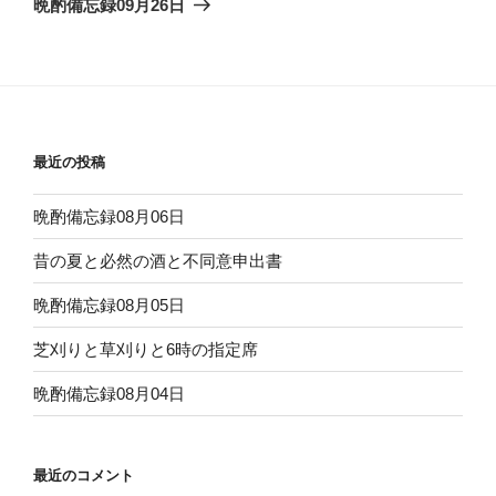
晩酌備忘録09月26日
投
ー
稿
シ
ョ
ン
最近の投稿
晩酌備忘録08月06日
昔の夏と必然の酒と不同意申出書
晩酌備忘録08月05日
芝刈りと草刈りと6時の指定席
晩酌備忘録08月04日
最近のコメント