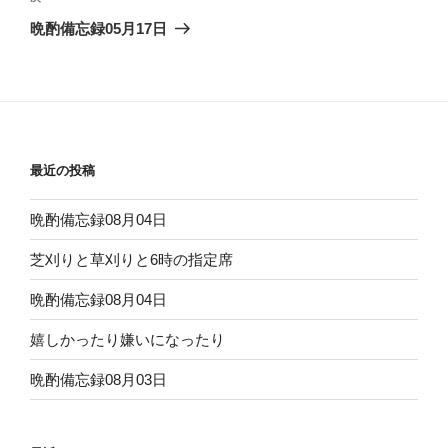
ゲ
の
晩酌備忘録05月17日
投
ー
稿
シ
ョ
ン
最近の投稿
晩酌備忘録08月04日
芝刈りと草刈りと6時の指定席
晩酌備忘録08月04日
嬉しかったり嫌いになったり
晩酌備忘録08月03日