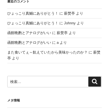
最近のコメント
ひょっこり真鯒にありがとう！
に
薪焚亭
より
ひょっこり真鯒にありがとう！
に
Johnny
より
函館晩酌とアナログがいい
に
薪焚亭
より
函館晩酌とアナログがいい
に
a
より
また食いてぇ～飢えていたから美味かったのか？
に
薪焚
亭
より
検
検
索
索:
メタ情報