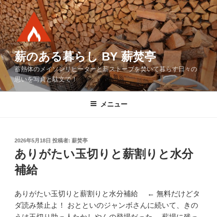
コ
ン
テ
ン
ツ
薪のある暮らし BY 薪焚亭
へ
蓄熱体のメイソンリヒーターと薪ストーブを焚いて暮らす日々の
ス
思いを写真と駄文で！
キ
ッ
メニュー
プ
投
2026年5月18日
投稿者:
薪焚亭
稿
ありがたい玉切りと薪割りと水分
日:
補給
ありがたい玉切りと薪割りと水分補給 ← 無料だけどタ
ダ読み禁止よ！ おとといのジャンボさんに続いて、きの
うは玉切り助っ人たかしやんの登場だった。 薪場に残っ