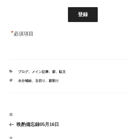
*
必須項目
カ
ブログ
、
メイン記事
、
薪
、
駄文
テ
タ
水分補給
、
玉切り
、
薪割り
ゴ
グ
リ
ー
投
前
前
稿
の
晩酌備忘録05月16日
ナ
投
ビ
稿
次
次