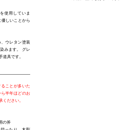
を使用していま
に優しいことから
め、ウレタン塗装
染みます。 グレ
手道具です。
することが多いた
から半年ほどのお
承ください。
い用の斧
築木材を切ったり、木彫