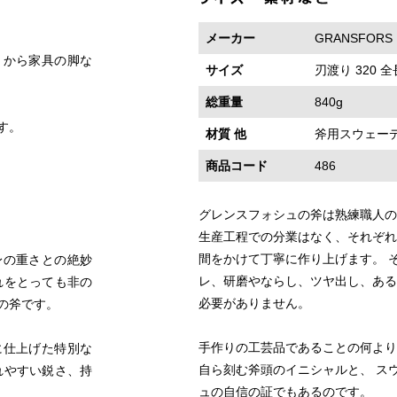
メーカー
GRANSFOR
りから家具の脚な
サイズ
刃渡り 320 全長
総重量
840g
す。
材質 他
斧用スウェー
商品コード
486
グレンスフォシュの斧は熟練職人の
生産工程での分業はなく、それぞれ
間をかけて丁寧に作り上げます。 
身の重さとの絶妙
レ、研磨やならし、ツヤ出し、ある
れをとっても非の
必要がありません。
の斧です。
手作りの工芸品であることの何より
に仕上げた特別な
自ら刻む斧頭のイニシャルと、 ス
れやすい鋭さ、持
ュの自信の証でもあるのです。