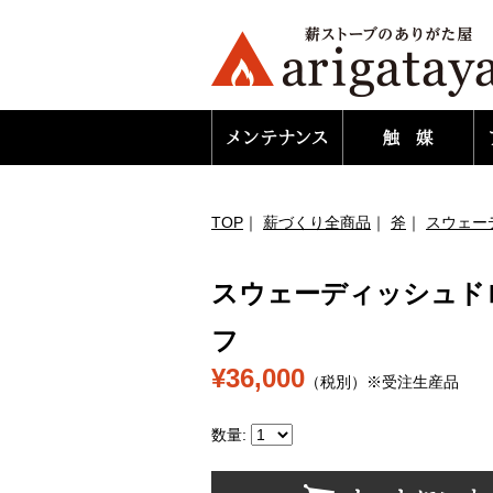
TOP
｜
薪づくり全商品
｜
斧
｜
スウェー
スウェーディッシュド
フ
¥36,000
（税別）※受注生産品
数量: