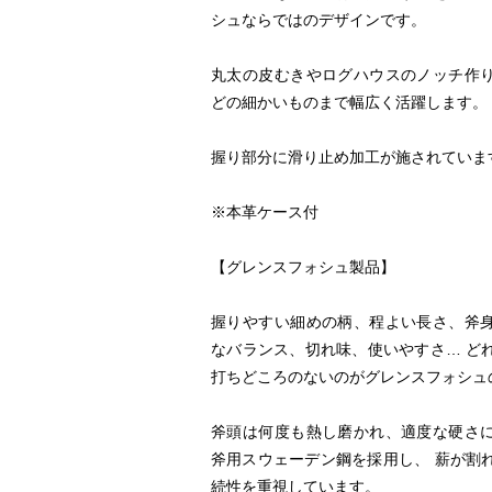
シュならではのデザインです。
丸太の皮むきやログハウスのノッチ作
どの細かいものまで幅広く活躍します。
握り部分に滑り止め加工が施されていま
※本革ケース付
【グレンスフォシュ製品】
握りやすい細めの柄、程よい長さ、斧
なバランス、切れ味、使いやすさ… ど
打ちどころのないのがグレンスフォシュ
斧頭は何度も熱し磨かれ、適度な硬さ
斧用スウェーデン鋼を採用し、 薪が割
続性を重視しています。