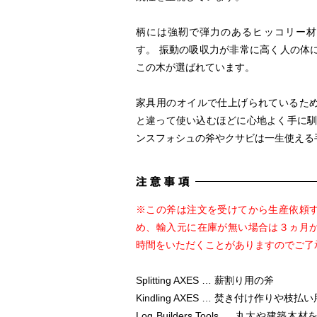
柄には強靭で弾力のあるヒッコリー材
す。 振動の吸収力が非常に高く人の体
この木が選ばれています。
家具用のオイルで仕上げられているた
と違って使い込むほどに心地よく手に馴
ンスフォシュの斧やクサビは一生使える
※この斧は注文を受けてから生産依頼
め、輸入元に在庫が無い場合は３ヵ月
時間をいただくことがありますのでご了
Splitting AXES … 薪割り用の斧
Kindling AXES … 焚き付け作りや枝払
Log Builders Tools … 丸太や建