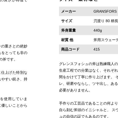
の良さが特徴で
メーカー
GRANSFOR
サイズ
刃渡り 80 柄長
斧身重量
440g
材質 他
斧用スウェー
身の重さとの絶妙
商品コード
415
れをとっても非の
の斧です。
グレンスフォシュの斧は熟練職人の
生産工程での分業はなく、それぞれ
に仕上げた特別な
間をかけて丁寧に作り上げます。 
れやすい鋭さ、持
レ、研磨やならし、ツヤ出し、ある
必要がありません。
を使用していま
手作りの工芸品であることの何より
に優しいことから
自ら刻む斧頭のイニシャルと、 ス
ュの自信の証でもあるのです。