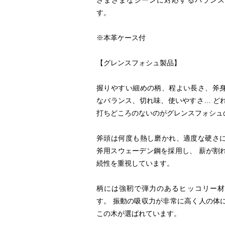
さまざまなシーンに対応するバランス
す。
※本革ケース付
【グレンスフォシュ製品】
握りやすい細めの柄、程よい長さ、斧
なバランス、切れ味、使いやすさ… ど
打ちどころのないのがグレンスフォシュ
斧頭は何度も熱し磨かれ、適度な硬さ
斧用スウェーデン鋼を採用し、 薪が割
続性を重視しています。
柄には強靭で弾力のあるヒッコリー材
す。 振動の吸収力が非常に高く人の体
この木が選ばれています。