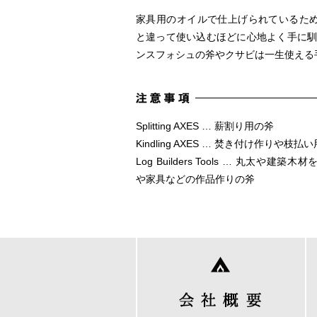
家具用のオイルで仕上げられているた
と違って使い込むほどに心地よく手に馴
ンスフォシュの斧やクサビは一生使える
Splitting AXES … 薪割り用の斧
Kindling AXES … 焚き付け作りや枝払
Log Builders Tools … 丸太や建
や家具などの作品作りの斧