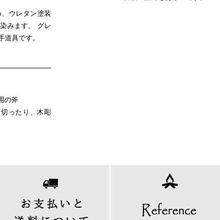
め、ウレタン塗装
染みます。 グレ
手道具です。
い用の斧
築木材を切ったり、木彫