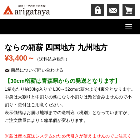
Toggl
navig
ならの箱薪 四国地方 九州地方
¥3,400～
（送料込み税別）
商品について問い合わせる
【30cm楢薪は青森県からの発送となります】
1箱あたり約30kg入りで L30～32cmの薪およそ4束分となります。
中身は大割りと中割りの薪になり小割りは殆ど含みませんので小
割り・焚付はご用意ください。
表示価格はお届け地域までの送料込（税別）となっていますが、
ご注文数量により１箱単価が変わります。
※薪は産地直送システムのため代引きが使えませんのでご注意く