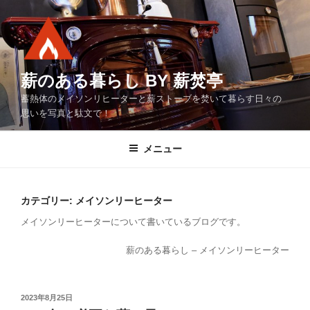
コ
ン
テ
ン
ツ
薪のある暮らし BY 薪焚亭
へ
蓄熱体のメイソンリヒーターと薪ストーブを焚いて暮らす日々の
ス
思いを写真と駄文で！
キ
ッ
メニュー
プ
カテゴリー:
メイソンリーヒーター
メイソンリーヒーターについて書いているブログです。
薪のある暮らし – メイソンリーヒーター
投
2023年8月25日
稿