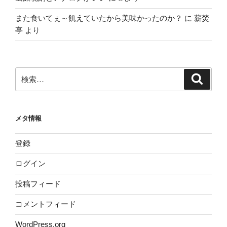
また食いてぇ～飢えていたから美味かったのか？
に
薪焚
亭
より
検
検
索
索:
メタ情報
登録
ログイン
投稿フィード
コメントフィード
WordPress.org