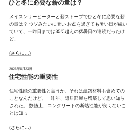
ひと冬に必要な薪の量は？
日:
メイスンリーヒーターと薪ストーブでひと冬に必要な薪
の量は？ ウソみたいに暑い お盆を過ぎても暑い日が続い
ていて、一昨日までは35℃超えの猛暑日の連続だったけ
ど、
(さらに…)
投
2023年8月23日
稿
住宅性能の重要性
日:
住宅性能の重要性と言うか、それは建築材料も含めての
ことなんだけど、一昨年、隠居部屋を増築して思い知ら
された。 数値上、コンクリートの断熱性能が良くないこ
とは知っ
(さらに…)