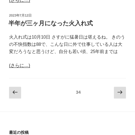
投
2023年7月12日
稿
半年が三ヶ月になった火入れ式
日:
火入れ式は10月10日 さすがに猛暑日は堪えるね。 きのう
の不快指数は88で、こんな日に外で仕事している人は大
変だろうなと思うけど、自分も若い頃、25年前までは
(さらに…)
投
前
次
固定ページ
34
の
の
稿
ペ
ペ
ナ
ー
ー
ビ
ジ
ジ
ゲ
ー
最近の投稿