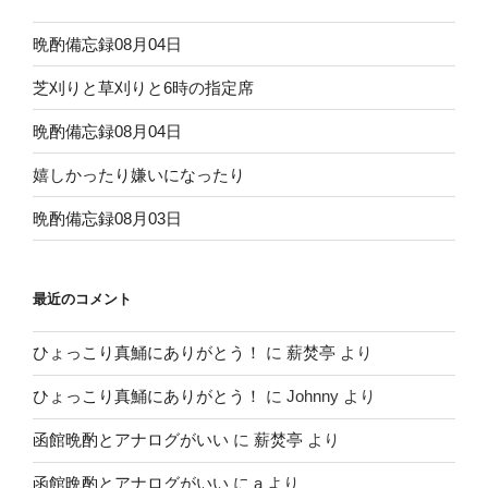
シ
晩酌備忘録08月04日
ョ
ン
芝刈りと草刈りと6時の指定席
晩酌備忘録08月04日
嬉しかったり嫌いになったり
晩酌備忘録08月03日
最近のコメント
ひょっこり真鯒にありがとう！
に
薪焚亭
より
ひょっこり真鯒にありがとう！
に
Johnny
より
函館晩酌とアナログがいい
に
薪焚亭
より
函館晩酌とアナログがいい
に
a
より