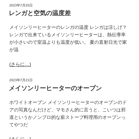
投
2023年7月25日
稿
レンガと空気の温度差
日:
メイソンリーヒーターのレンガの温度 レンガは涼しげ？
レンガで出来ているメイソンリーヒーターは、熱伝導率
が小さいので室温よりも温度が低い。 夏の直射日光で家
が温
(さらに…)
投
2023年7月21日
稿
メイソンリーヒーターのオーブン
日:
ホワイトオーブン メイソンリーヒーターのオーブンのド
アの写真なんだけど、マモさん的に言うと、こいつは邪
道というかノンプロ的な薪ストーブ料理用のオーブンっ
てやつだ
(さらに…)