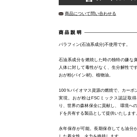
商品について問い合わせる
パラフィン(石油系成分)不使用です。
石油系成分を燃焼した時の独特の嫌な
人体に対して毒性がなく、生分解性で
おが粉(パイン材)、植物油。
100％バイオマス資源の燃焼で、カーボ
実現。おが粉はFSCミックス認証取
り、世界の森林保全に貢献し、 環境への
ドを共有する製品として提供いたします
永年保存が可能。長期保存しても油分
した着火性、火力を維持します。